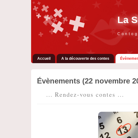
La S
Contog
Accueil
A la découverte des contes
Évènemen
Évènements (22 novembre 2
... Rendez-vous contes ...