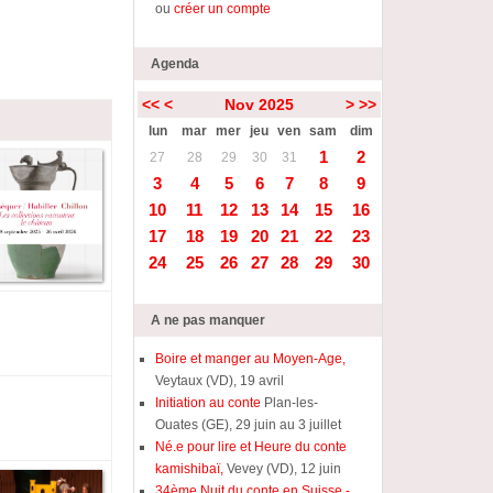
ou
créer un compte
Agenda
<<
<
Nov 2025
>
>>
lun
mar
mer
jeu
ven
sam
dim
1
2
27
28
29
30
31
3
4
5
6
7
8
9
10
11
12
13
14
15
16
17
18
19
20
21
22
23
24
25
26
27
28
29
30
A ne pas manquer
Boire et manger au Moyen-Age,
Veytaux (VD), 19 avril
Initiation au conte
Plan-les-
Ouates (GE), 29 juin au 3 juillet
Né.e pour lire et Heure du conte
kamishibaï,
Vevey (VD), 12 juin
34ème Nuit du conte en Suisse -