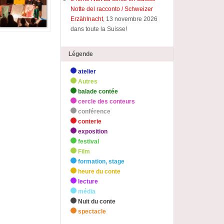
Notte del racconto / Schweizer
Erzählnacht
, 13 novembre 2026
dans toute la Suisse!
Légende
atelier
Autres
balade contée
cercle des conteurs
conférence
conterie
exposition
festival
Film
formation, stage
heure du conte
lecture
média
Nuit du conte
spectacle
zHighlights