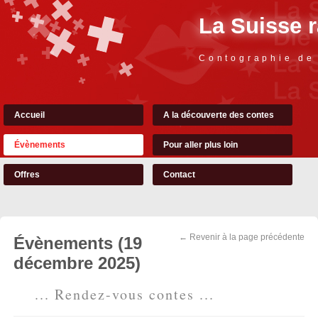
La Suisse 
Contographie de
Accueil
A la découverte des contes
Évènements
Pour aller plus loin
Offres
Contact
← Revenir à la page précédente
Évènements (19
décembre 2025)
... Rendez-vous contes ...