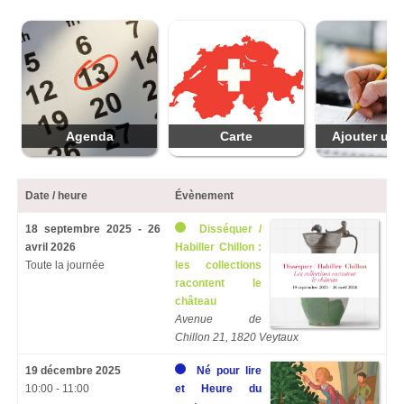
Agenda
Carte
Ajouter une
Date / heure
Évènement
18 septembre 2025 - 26
Disséquer /
avril 2026
Habiller Chillon :
Toute la journée
les collections
racontent le
château
Avenue de
Chillon 21, 1820 Veytaux
19 décembre 2025
Né pour lire
10:00 - 11:00
et Heure du