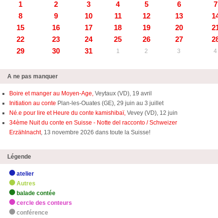
1
2
3
4
5
6
7
8
9
10
11
12
13
1
15
16
17
18
19
20
2
22
23
24
25
26
27
2
29
30
31
1
2
3
4
A ne pas manquer
Boire et manger au Moyen-Age,
Veytaux (VD), 19 avril
Initiation au conte
Plan-les-Ouates (GE), 29 juin au 3 juillet
Né.e pour lire et Heure du conte kamishibaï,
Vevey (VD), 12 juin
34ème Nuit du conte en Suisse - Notte del racconto / Schweizer
Erzählnacht
, 13 novembre 2026 dans toute la Suisse!
Légende
atelier
Autres
balade contée
cercle des conteurs
conférence