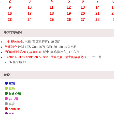
2
3
4
5
6
7
9
10
11
12
13
14
1
16
17
18
19
20
21
2
23
24
25
26
27
28
千万不要错过
中世纪的饮食,
韦托 (首席执行官), 19 四月
故事简介
计划-LES-Ouates的 (GE), 29 juin au 3 七月
为阅读而生和纸芝故事时间,
沃韦 (首席执行官), 12 六月
34ème Nuit du conte en Suisse - 故事之夜 / 瑞士的故事之夜
, 13 十一月
2026 整个瑞士!
传说
车间
其他
叙述介绍
说书圈
会议
conterie