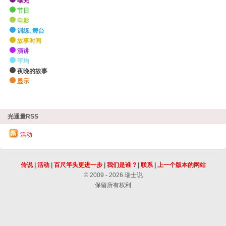
曝光
节日
电影
训练, 舞台
故事时间
演讲
平均
夜晚的故事
显示
zHighlights
光通量RSS
活动
传说
|
活动
|
百尺竿头更进一步
|
我们是谁 ?
|
联系
|
上一个版本的网站
© 2009 - 2026 瑞士说
保留所有权利