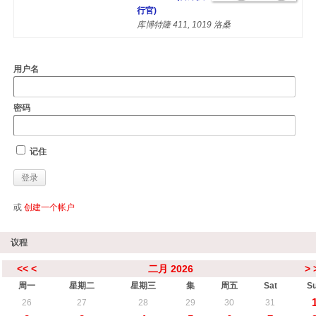
行官)
库博特隆 411, 1019 洛桑
用户名
密码
记住
或
创建一个帐户
议程
<<
<
二月 2026
>
周一
星期二
星期三
集
周五
Sat
S
26
27
28
29
30
31