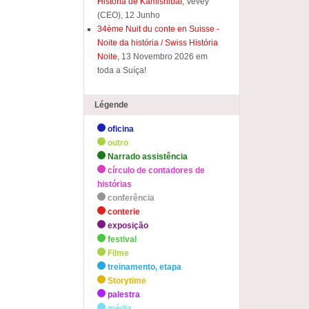
História de Kamishibai,
Vevey
(CEO), 12 Junho
34ème Nuit du conte en Suisse -
Noite da história / Swiss História
Noite
, 13 Novembro 2026 em
toda a Suíça!
Légende
oficina
outro
Narrado assistência
círculo de contadores de
histórias
conferência
conterie
exposição
festival
Filme
treinamento, etapa
Storytime
palestra
média