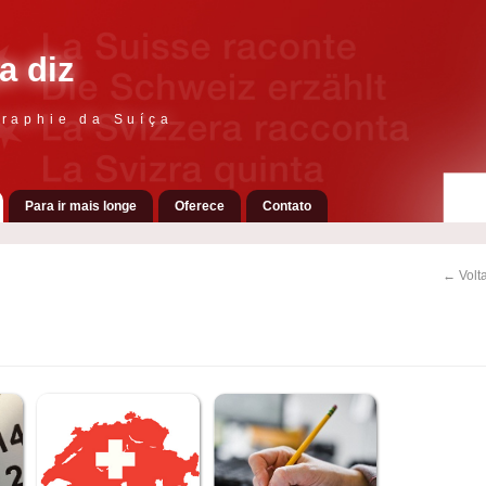
a diz
raphie da Suíça
Para ir mais longe
Oferece
Contato
← Volta