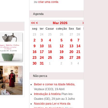
ou
criar uma conta
Agenda
<<
<
Mar 2026
>
>>
seg
ter
Casar
coleção
Sex
Sat
Sun
1
23
24
25
26
27
28
2
3
4
5
6
7
8
9
10
11
12
13
14
15
16
17
18
19
20
21
22
23
24
25
26
27
28
29
30
31
1
2
3
4
5
Não perca
Beber e comer na Idade Média,
Veytaux (CEO), 19 Abril
Introdução à história
Plan-les-
Ouates (GE), 29 juin au 3 Julho
Nascido para Ler e Hora da