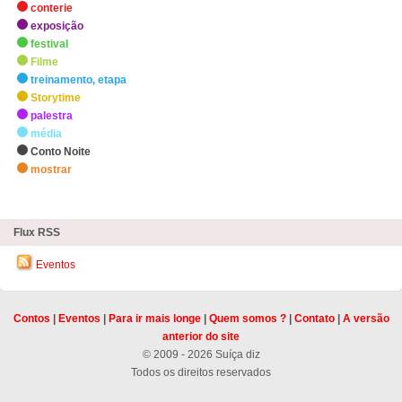
conterie
exposição
festival
Filme
treinamento, etapa
Storytime
palestra
média
Conto Noite
mostrar
zHighlights
Flux RSS
Eventos
Contos
|
Eventos
|
Para ir mais longe
|
Quem somos ?
|
Contato
|
A versão
anterior do site
© 2009 - 2026 Suíça diz
Todos os direitos reservados