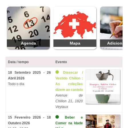
Agenda
Mapa
Adicionar 
Data / tempo
Evento
18 Setembro 2025 - 26
Dissecar /
Abril 2026
Vestido Chillon :
Todo o dia
As coleções
dizem ao castelo
Avenue de
Chillon 21, 1820
Veytaux
15 Fevereiro 2026 - 18
Beber e
Outubro 2026
Comer na Idade