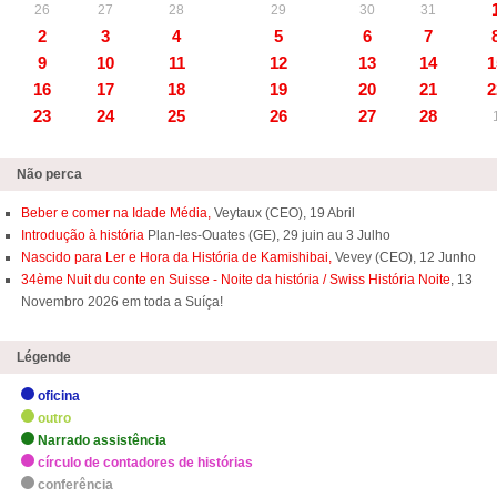
26
27
28
29
30
31
2
3
4
5
6
7
9
10
11
12
13
14
1
16
17
18
19
20
21
2
23
24
25
26
27
28
Não perca
Beber e comer na Idade Média,
Veytaux (CEO), 19 Abril
Introdução à história
Plan-les-Ouates (GE), 29 juin au 3 Julho
Nascido para Ler e Hora da História de Kamishibai,
Vevey (CEO), 12 Junho
34ème Nuit du conte en Suisse - Noite da história / Swiss História Noite
, 13
Novembro 2026 em toda a Suíça!
Légende
oficina
outro
Narrado assistência
círculo de contadores de histórias
conferência