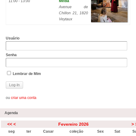
11:00 - 13:00
Média
Avenue de
Chillon 21, 1820
Veytaux
Usuário
Senha
Lembrar de Mim
ou
criar uma conta
Agenda
<<
<
Fevereiro 2026
>
seg
ter
Casar
coleção
Sex
Sat
S