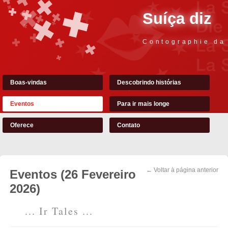
Suíça diz
Contographie da
Boas-vindas
Descobrindo histórias
Eventos
Para ir mais longe
Oferece
Contato
← Voltar à página anterior
Eventos (26 Fevereiro
2026)
... Ir Tales ...