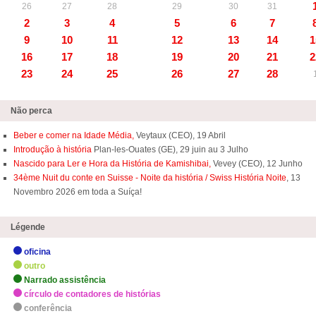
26
27
28
29
30
31
2
3
4
5
6
7
9
10
11
12
13
14
1
16
17
18
19
20
21
2
23
24
25
26
27
28
Não perca
Beber e comer na Idade Média,
Veytaux (CEO), 19 Abril
Introdução à história
Plan-les-Ouates (GE), 29 juin au 3 Julho
Nascido para Ler e Hora da História de Kamishibai,
Vevey (CEO), 12 Junho
34ème Nuit du conte en Suisse - Noite da história / Swiss História Noite
, 13
Novembro 2026 em toda a Suíça!
Légende
oficina
outro
Narrado assistência
círculo de contadores de histórias
conferência