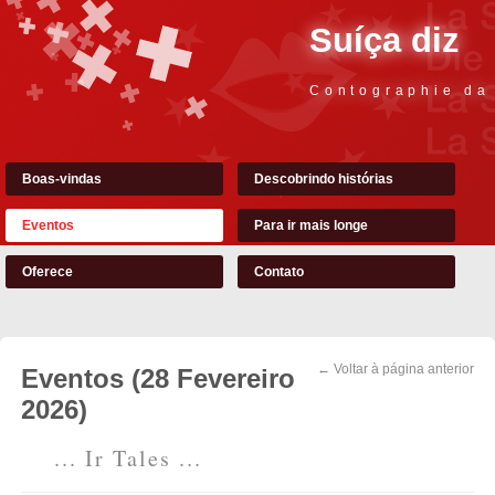
Suíça diz
Contographie da
Boas-vindas
Descobrindo histórias
Eventos
Para ir mais longe
Oferece
Contato
← Voltar à página anterior
Eventos (28 Fevereiro
2026)
... Ir Tales ...