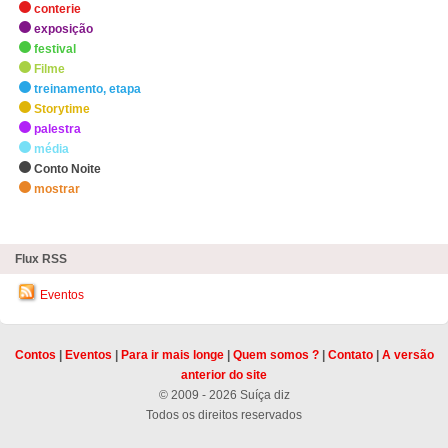
conterie
exposição
festival
Filme
treinamento, etapa
Storytime
palestra
média
Conto Noite
mostrar
zHighlights
Flux RSS
Eventos
Contos
|
Eventos
|
Para ir mais longe
|
Quem somos ?
|
Contato
|
A versão
anterior do site
© 2009 - 2026 Suíça diz
Todos os direitos reservados