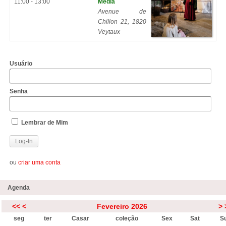
11:00 - 13:00
Média
Avenue de
Chillon 21, 1820
Veytaux
Usuário
Senha
Lembrar de Mim
ou
criar uma conta
Agenda
<<
<
Fevereiro 2026
>
seg
ter
Casar
coleção
Sex
Sat
S