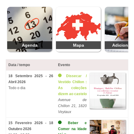
Agenda
Mapa
Adicionar 
Data / tempo
Evento
18 Setembro 2025 - 26
Dissecar /
Abril 2026
Vestido Chillon :
Todo o dia
As coleções
dizem ao castelo
Avenue de
Chillon 21, 1820
Veytaux
15 Fevereiro 2026 - 18
Beber e
Outubro 2026
Comer na Idade