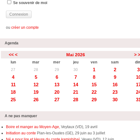
Se souvenir de moi
ou
créer un compte
Agenda
<<
<
Mai 2026
>
lun
mar
mer
jeu
ven
sam
di
1
2
3
27
28
29
30
4
5
6
7
8
9
1
11
12
13
14
15
16
1
18
19
20
21
22
23
2
25
26
27
28
29
30
3
A ne pas manquer
Boire et manger au Moyen-Age,
Veytaux (VD), 19 avril
Initiation au conte
Plan-les-Ouates (GE), 29 juin au 3 juillet
Né.e pour lire et Heure du conte kamishibaï,
Vevey (VD), 12 juin