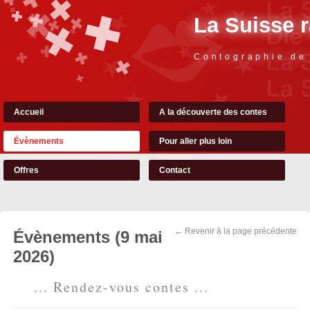
La Suisse 
Contographie de
Accueil
A la découverte des contes
Évènements
Pour aller plus loin
Offres
Contact
← Revenir à la page précédente
Évènements (9 mai
2026)
... Rendez-vous contes ...