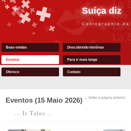
Suíça diz
Contographie da
Boas-vindas
Descobrindo histórias
Eventos
Para ir mais longe
Oferece
Contato
← Voltar à página anterior
Eventos (15 Maio 2026)
... Ir Tales ...