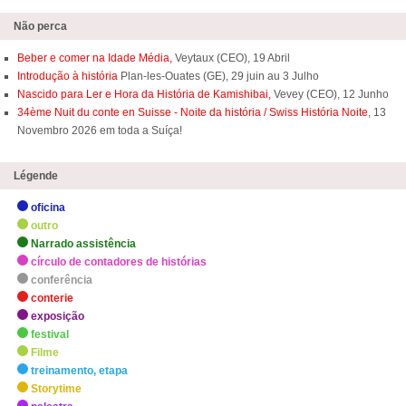
Não perca
Beber e comer na Idade Média,
Veytaux (CEO), 19 Abril
Introdução à história
Plan-les-Ouates (GE), 29 juin au 3 Julho
Nascido para Ler e Hora da História de Kamishibai,
Vevey (CEO), 12 Junho
34ème Nuit du conte en Suisse - Noite da história / Swiss História Noite
, 13
Novembro 2026 em toda a Suíça!
Légende
oficina
outro
Narrado assistência
círculo de contadores de histórias
conferência
conterie
exposição
festival
Filme
treinamento, etapa
Storytime