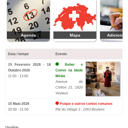
Agenda
Mapa
Adicionar 
Data / tempo
Evento
15 Fevereiro 2026 - 18
Beber e
Outubro 2026
Comer na Idade
11:00 - 13:00
Média
Avenue de
Chillon 21, 1820
Veytaux
15 Maio 2026
Psique e outros contos romanos
20:00 - 21:00
Rte du Village 3 , 1063 Boulens
Usuário