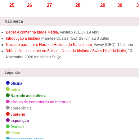
25
26
27
28
29
30
3
Não perca
Beber e comer na Idade Média,
Veytaux (CEO), 19 Abril
Introdução à história
Plan-les-Ouates (GE), 29 juin au 3 Julho
Nascido para Ler e Hora da História de Kamishibai,
Vevey (CEO), 12 Junho
34ème Nuit du conte en Suisse - Noite da história / Swiss História Noite
, 13
Novembro 2026 em toda a Suíça!
Légende
oficina
outro
Narrado assistência
círculo de contadores de histórias
conferência
conterie
exposição
festival
Filme