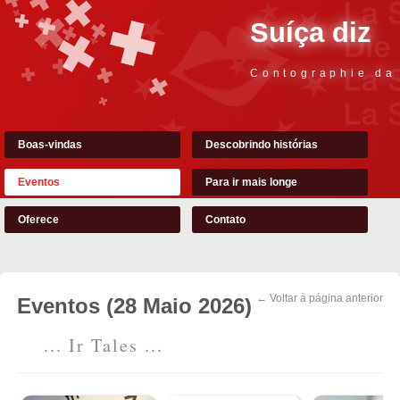
Suíça diz
Contographie da
Boas-vindas
Descobrindo histórias
Eventos
Para ir mais longe
Oferece
Contato
← Voltar à página anterior
Eventos (28 Maio 2026)
... Ir Tales ...