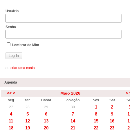
Usuário
Senha
Lembrar de Mim
ou
criar uma conta
Agenda
<<
<
Maio 2026
>
seg
ter
Casar
coleção
Sex
Sat
S
1
2
27
28
29
30
4
5
6
7
8
9
1
11
12
13
14
15
16
1
18
19
20
21
22
23
2