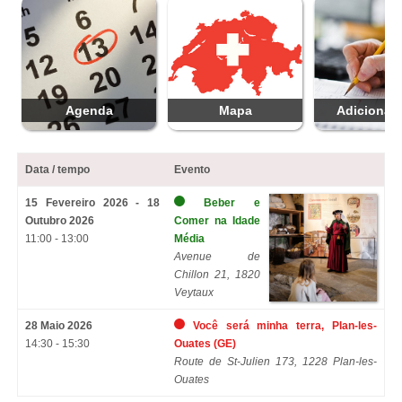
Agenda
Mapa
Adicionar 
Data / tempo
Evento
15 Fevereiro 2026 - 18
Beber e
Outubro 2026
Comer na Idade
11:00 - 13:00
Média
Avenue de
Chillon 21, 1820
Veytaux
28 Maio 2026
Você será minha terra, Plan-les-
14:30 - 15:30
Ouates (GE)
Route de St-Julien 173, 1228 Plan-les-
Ouates