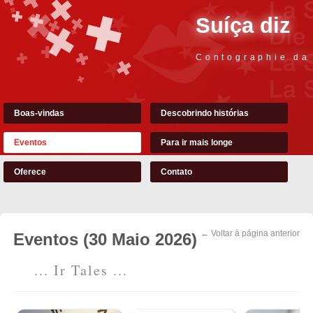
Suíça diz
Contographie da
Boas-vindas
Descobrindo histórias
Eventos
Para ir mais longe
Oferece
Contato
← Voltar à página anterior
Eventos (30 Maio 2026)
... Ir Tales ...