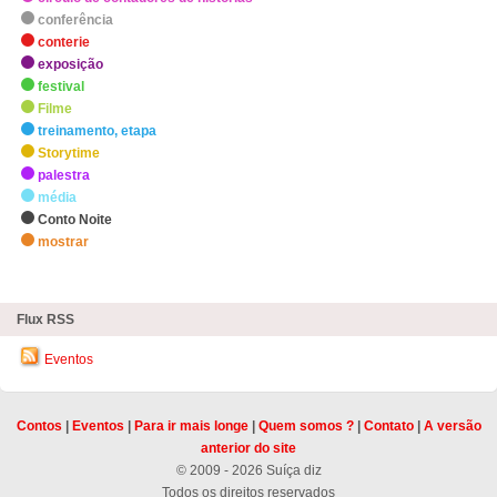
conferência
conterie
exposição
festival
Filme
treinamento, etapa
Storytime
palestra
média
Conto Noite
mostrar
zHighlights
Flux RSS
Eventos
Contos
|
Eventos
|
Para ir mais longe
|
Quem somos ?
|
Contato
|
A versão
anterior do site
© 2009 - 2026 Suíça diz
Todos os direitos reservados