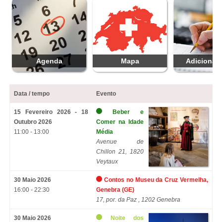
Agenda
Mapa
Adicionar 
Data / tempo
Evento
15 Fevereiro 2026 - 18
Beber e
Outubro 2026
Comer na Idade
11:00 - 13:00
Média
Avenue de
Chillon 21, 1820
Veytaux
30 Maio 2026
Contos no Museu da Cruz Vermelha,
16:00 - 22:30
Genebra (GE)
17, por. da Paz , 1202 Genebra
30 Maio 2026
Noite dos