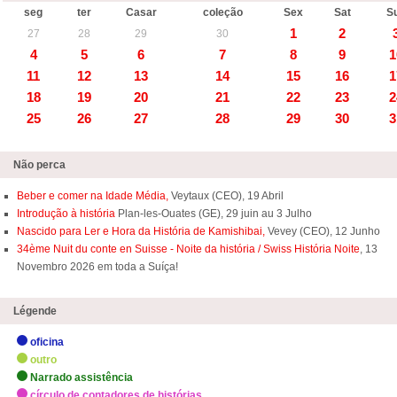
seg
ter
Casar
coleção
Sex
Sat
S
1
2
27
28
29
30
4
5
6
7
8
9
1
11
12
13
14
15
16
1
18
19
20
21
22
23
2
25
26
27
28
29
30
3
Não perca
Beber e comer na Idade Média,
Veytaux (CEO), 19 Abril
Introdução à história
Plan-les-Ouates (GE), 29 juin au 3 Julho
Nascido para Ler e Hora da História de Kamishibai,
Vevey (CEO), 12 Junho
34ème Nuit du conte en Suisse - Noite da história / Swiss História Noite
, 13
Novembro 2026 em toda a Suíça!
Légende
oficina
outro
Narrado assistência
círculo de contadores de histórias