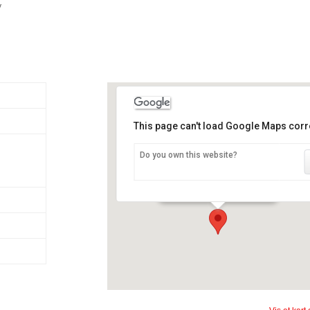
y
This page can't load Google Maps corre
Do you own this website?
Château de Chillon
Avenue de Chillon 21 - Veytaux