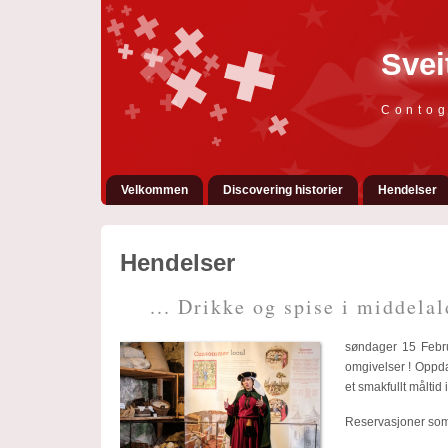
Svei
Contog
Velkommen
Discovering historier
Hendelser
Hendelser
... Drikke og spise i middelal
søndager 15 Febr
omgivelser ! Oppda
et smakfullt måltid 
Reservasjoner so