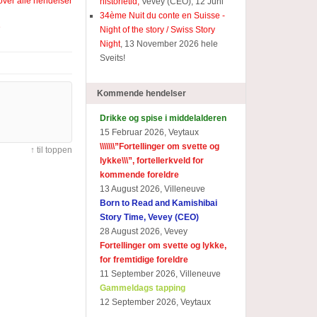
 over alle hendelser
historietid,
Vevey (CEO), 12 Juni
34ème Nuit du conte en Suisse -
e
Night of the story / Swiss Story
Night
, 13 November 2026 hele
Sveits!
Kommende hendelser
Drikke og spise i middelalderen
15 Februar 2026, Veytaux
\\\\\\\”Fortellinger om svette og
↑ til toppen
lykke\\\”, fortellerkveld for
kommende foreldre
13 August 2026, Villeneuve
Born to Read and Kamishibai
Story Time, Vevey (CEO)
28 August 2026, Vevey
Fortellinger om svette og lykke,
for fremtidige foreldre
11 September 2026, Villeneuve
Gammeldags tapping
12 September 2026, Veytaux