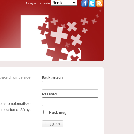
Google Translate
bake til forrige side
Brukernavn
Passord
ottets emblematiske
en costume. Så nyt
Husk meg