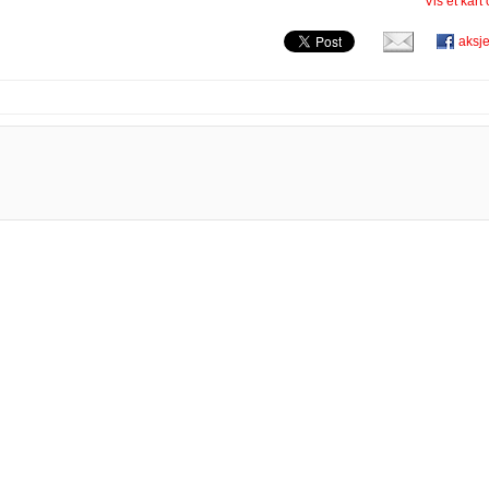
Vis et kart
aksj