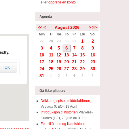
eller
opprette en konto
Agenda
<<
<
August 2026
>
>>
Min
Ti
Tor
To
Fr
Lør
Sol
1
2
27
28
29
30
31
3
4
5
6
7
8
9
ctly.
10
11
12
13
14
15
16
17
18
19
20
21
22
23
OK
24
25
26
27
28
29
30
31
1
2
3
4
5
6
Gå ikke glipp av
Drikke og spise i middelalderen,
Veytaux (CEO), 19 April
Introduksjon til historien
Plan-les-
Ouates (GE), 29 juin au 3 Juli
Født til å lese og Kamishibai