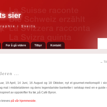
ts sier
raphie i Sveits
For å gå videre
Tilbyr
Kontakt
← Til
deren ...
uar,
19 April, 14 Juni, 16 August og
18 Oktober, nyt et gourmet-mellomspill i sl
g mat i middelalderen og dens legendariske banketter i selskap med en·e guide 
inspirert av oppskrifter fra før, på Café Byron.
m kreves
på vår hjemmeside.