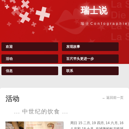
瑞士说
瑞士Contographi
欢迎
发现故事
活动
百尺竿头更进一步
信息
联系
活动
← 返回前一页
... 中世纪的饮食 ...
周日 15 二月,
19 四月, 14 六月, 16
八月和
18 十月, 在城堡的标志性环