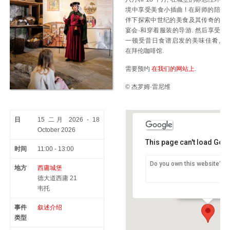
境中享受美食小插曲 ! 在厨师的陪
伴下探索中世纪的美食及其传奇的
宴会·和穿着服装的导游. 然后享受
一顿受昔日食谱启发的美味佳肴,
在拜伦咖啡馆.
需要预约
在我们的网站上.
©
杰罗姆·雷尼维
日
15 二月 2026 - 18
October 2026
This page can't load Goo
时间
11:00 - 13:00
Do you own this website?
地方
西庸城堡
西庸城堡
德大道西庸 21
德大道西庸 21 -
韦托
事件
叙述介绍
类型