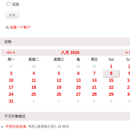
记住
或
创建一个帐户
议程
<<
<
八月 2026
>
周一
星期二
星期三
集
周五
Sat
S
1
27
28
29
30
31
3
4
5
6
7
8
10
11
12
13
14
15
1
17
18
19
20
21
22
2
24
25
26
27
28
29
3
31
1
2
3
4
5
千万不要错过
中世纪的饮食,
韦托 (首席执行官), 19 四月