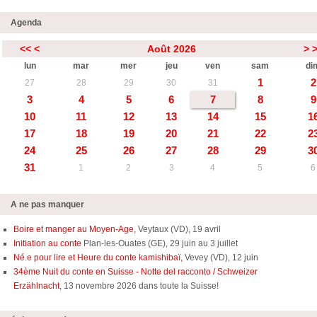
Agenda
<<
<
Août 2026
>
lun
mar
mer
jeu
ven
sam
di
1
2
27
28
29
30
31
3
4
5
6
7
8
9
10
11
12
13
14
15
1
17
18
19
20
21
22
2
24
25
26
27
28
29
3
31
1
2
3
4
5
6
A ne pas manquer
Boire et manger au Moyen-Age,
Veytaux (VD), 19 avril
Initiation au conte
Plan-les-Ouates (GE), 29 juin au 3 juillet
Né.e pour lire et Heure du conte kamishibaï,
Vevey (VD), 12 juin
34ème Nuit du conte en Suisse - Notte del racconto / Schweizer
Erzählnacht
, 13 novembre 2026 dans toute la Suisse!