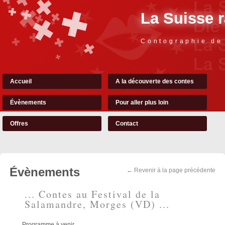
La Suisse 
Contographie de
Accueil
A la découverte des contes
Évènements
Pour aller plus loin
Offres
Contact
Évènements
← Revenir à la page précédente
... Contes au Festival de la
Salamandre, Morges (VD) ...
Programme à venir