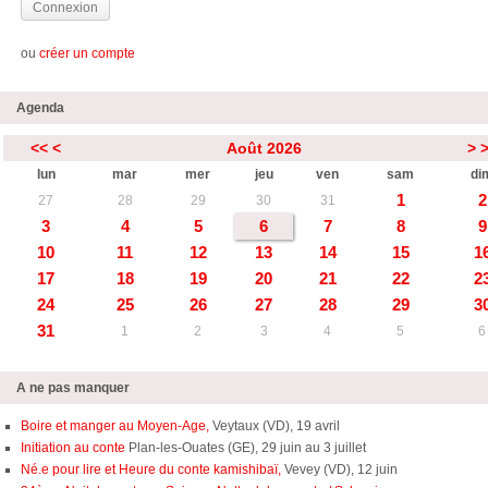
ou
créer un compte
Agenda
<<
<
Août 2026
>
lun
mar
mer
jeu
ven
sam
di
1
2
27
28
29
30
31
3
4
5
6
7
8
9
10
11
12
13
14
15
1
17
18
19
20
21
22
2
24
25
26
27
28
29
3
31
1
2
3
4
5
6
A ne pas manquer
Boire et manger au Moyen-Age,
Veytaux (VD), 19 avril
Initiation au conte
Plan-les-Ouates (GE), 29 juin au 3 juillet
Né.e pour lire et Heure du conte kamishibaï,
Vevey (VD), 12 juin