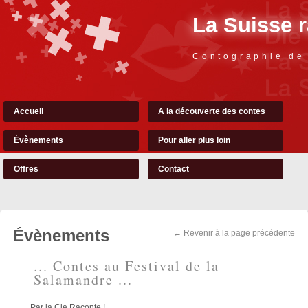
La Suisse 
Contographie de
Accueil
A la découverte des contes
Évènements
Pour aller plus loin
Offres
Contact
Évènements
← Revenir à la page précédente
... Contes au Festival de la
Salamandre ...
Par la Cie Raconte !