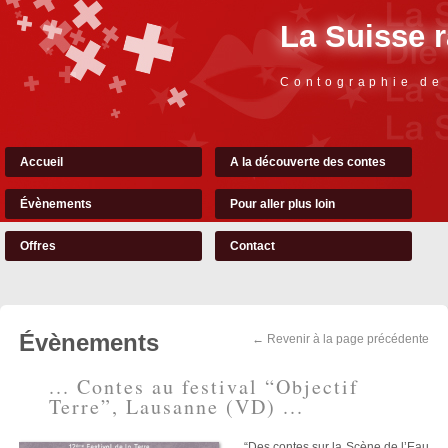
La Suisse 
Contographie de
Accueil
A la découverte des contes
Évènements
Pour aller plus loin
Offres
Contact
Évènements
← Revenir à la page précédente
... Contes au festival “Objectif
Terre”, Lausanne (VD) ...
“Des contes sur la Scène de l’Eau