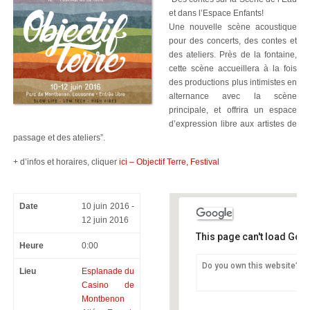
et dans l’Espace Enfants!
Une nouvelle scène acoustique
pour des concerts, des contes et
des ateliers. Près de la fontaine,
cette scène accueillera à la fois
des productions plus intimistes en
alternance avec la scène
principale, et offrira un espace
d’expression libre aux artistes de
passage et des ateliers”.
+ d’infos et horaires, cliquer
ici – Objectif Terre, Festival
Date
10 juin 2016 -
12 juin 2016
This page can't load Goo
Heure
0:00
Do you own this website?
Lieu
Esplanade du
Esplanade du Casino d
Casino de
Allée Ernest-Ansermet 3 -
Montbenon