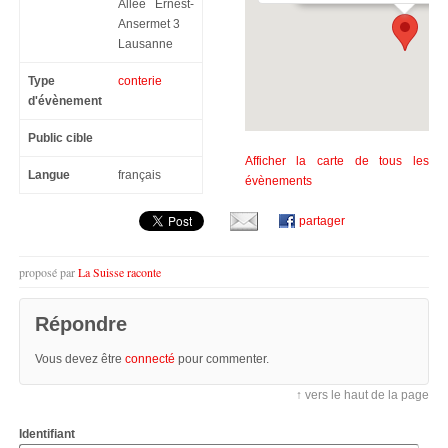
Allée Ernest-
Ansermet 3
Lausanne
Type
conterie
d'évènement
Public cible
Afficher la carte de tous les
Langue
français
évènements
partager
proposé par
La Suisse raconte
Répondre
Vous devez être
connecté
pour commenter.
↑ vers le haut de la page
Identifiant