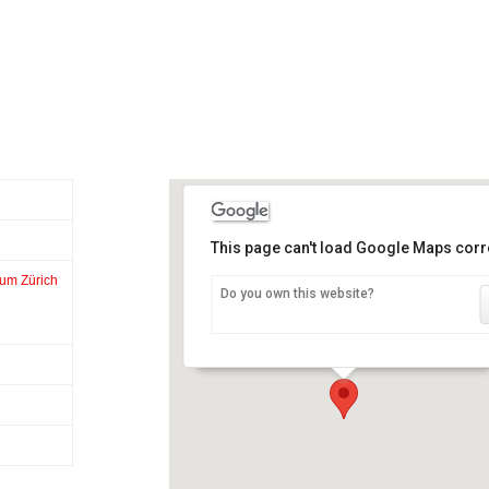
This page can't load Google Maps corre
um Zürich
Do you own this website?
Musée national suisse Landesmuseu
Zürich
Museumstrasse 2 - Zurich