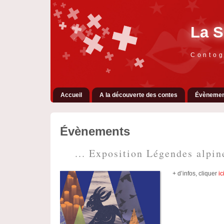
La S
Contog
Accueil
A la découverte des contes
Évènemen
Évènements
... Exposition Légendes alpin
+ d’infos, cliquer
ic