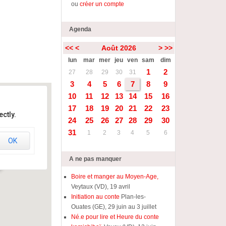
ou
créer un compte
Agenda
<<
<
Août 2026
>
>>
lun
mar
mer
jeu
ven
sam
dim
1
2
27
28
29
30
31
3
4
5
6
7
8
9
10
11
12
13
14
15
16
17
18
19
20
21
22
23
ctly.
24
25
26
27
28
29
30
31
1
2
3
4
5
6
OK
m
A ne pas manquer
Boire et manger au Moyen-Age,
Veytaux (VD), 19 avril
Initiation au conte
Plan-les-
Ouates (GE), 29 juin au 3 juillet
Né.e pour lire et Heure du conte