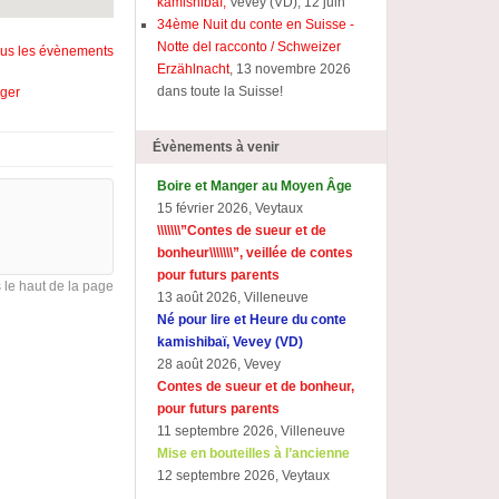
kamishibaï,
Vevey (VD), 12 juin
34ème Nuit du conte en Suisse -
Notte del racconto / Schweizer
tous les évènements
Erzählnacht
, 13 novembre 2026
dans toute la Suisse!
ager
Évènements à venir
Boire et Manger au Moyen Âge
15 février 2026, Veytaux
\\\\\\\”Contes de sueur et de
bonheur\\\\\\\”, veillée de contes
pour futurs parents
s le haut de la page
13 août 2026, Villeneuve
Né pour lire et Heure du conte
kamishibaï, Vevey (VD)
28 août 2026, Vevey
Contes de sueur et de bonheur,
pour futurs parents
11 septembre 2026, Villeneuve
Mise en bouteilles à l’ancienne
12 septembre 2026, Veytaux