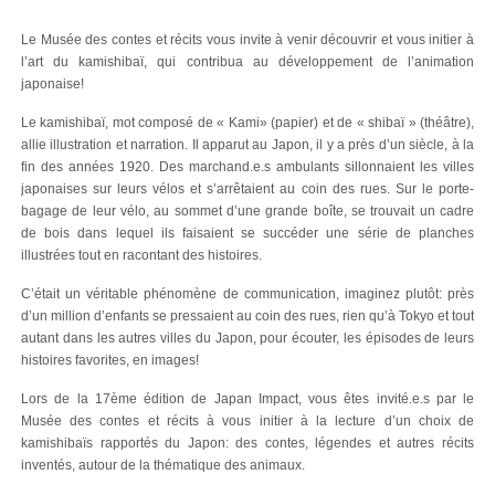
Le Musée des contes et récits vous invite à venir découvrir et vous initier à
l’art du kamishibaï, qui contribua au développement de l’animation
japonaise!
Le kamishibaï, mot composé de « Kami» (papier) et de « shibaï » (théâtre),
allie illustration et narration. Il apparut au Japon, il y a près d’un siècle, à la
fin des années 1920. Des marchand.e.s ambulants sillonnaient les villes
japonaises sur leurs vélos et s’arrêtaient au coin des rues. Sur le porte-
bagage de leur vélo, au sommet d’une grande boîte, se trouvait un cadre
de bois dans lequel ils faisaient se succéder une série de planches
illustrées tout en racontant des histoires.
C’était un véritable phénomène de communication, imaginez plutôt: près
d’un million d’enfants se pressaient au coin des rues, rien qu’à Tokyo et tout
autant dans les autres villes du Japon, pour écouter, les épisodes de leurs
histoires favorites, en images!
Lors de la 17ème édition de Japan Impact, vous êtes invité.e.s par le
Musée des contes et récits à vous initier à la lecture d’un choix de
kamishibaïs rapportés du Japon: des contes, légendes et autres récits
inventés, autour de la thématique des animaux.