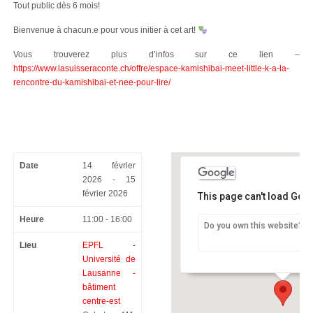
Tout public dès 6 mois!
Bienvenue à chacun.e pour vous initier à cet art!
Vous trouverez plus d’infos sur ce lien –
https://www.lasuisseraconte.ch/offre/espace-kamishibai-meet-little-k-a-la-
rencontre-du-kamishibai-et-nee-pour-lire/
Date
14 février
2026 - 15
février 2026
This page can't load Goo
Heure
11:00 - 16:00
Do you own this website?
EPFL – Université de Laus
centre-est
Lieu
EPFL -
Cubotron 411 - Lausanne
Université de
Lausanne -
bâtiment
centre-est