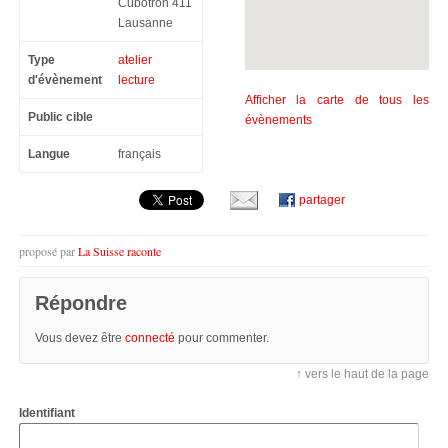
Cubotron 411
Lausanne
Type
atelier
d'évènement
lecture
Afficher la carte de tous les
Public cible
évènements
Langue
français
partager
proposé par
La Suisse raconte
Répondre
Vous devez être
connecté
pour commenter.
↑ vers le haut de la page
Identifiant