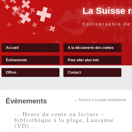
La Suisse 
Contographie de
Accueil
A la découverte des contes
Évènements
Pour aller plus loin
Offres
Contact
Évènements
← Revenir à la page précédente
... Heure du conte ou lecture –
bibliothèque à la plage, Lausanne
(VD) ...