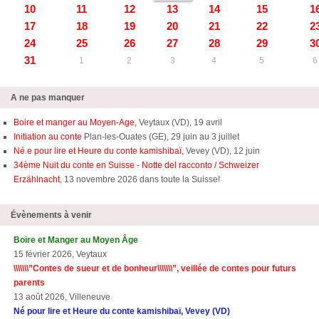
10
11
12
13
14
15
1
17
18
19
20
21
22
2
24
25
26
27
28
29
3
31
1
2
3
4
5
6
A ne pas manquer
Boire et manger au Moyen-Age,
Veytaux (VD), 19 avril
Initiation au conte
Plan-les-Ouates (GE), 29 juin au 3 juillet
Né.e pour lire et Heure du conte kamishibaï,
Vevey (VD), 12 juin
34ème Nuit du conte en Suisse - Notte del racconto / Schweizer
Erzählnacht
, 13 novembre 2026 dans toute la Suisse!
Évènements à venir
Boire et Manger au Moyen Âge
15 février 2026, Veytaux
\\\\\\\”Contes de sueur et de bonheur\\\\\\\”, veillée de contes pour futurs
parents
13 août 2026, Villeneuve
Né pour lire et Heure du conte kamishibaï, Vevey (VD)