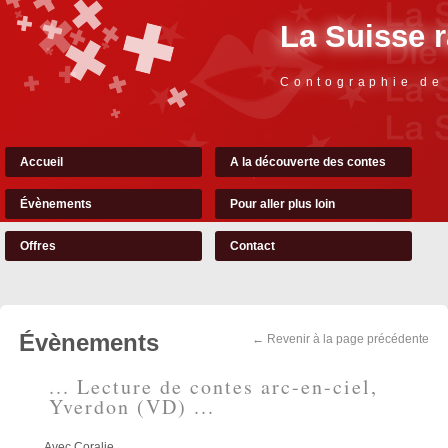
La Suisse 
Contographie de
Accueil
A la découverte des contes
Évènements
Pour aller plus loin
Offres
Contact
Évènements
← Revenir à la page précédente
... Lecture de contes arc-en-ciel,
Yverdon (VD) ...
Avec Coralie