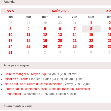
Agenda
<<
<
Août 2026
>
lun
mar
mer
jeu
ven
sam
di
1
2
27
28
29
30
31
3
4
5
6
7
8
9
10
11
12
13
14
15
1
17
18
19
20
21
22
2
24
25
26
27
28
29
3
31
1
2
3
4
5
6
A ne pas manquer
Boire et manger au Moyen-Age,
Veytaux (VD), 19 avril
Initiation au conte
Plan-les-Ouates (GE), 29 juin au 3 juillet
Né.e pour lire et Heure du conte kamishibaï,
Vevey (VD), 12 juin
34ème Nuit du conte en Suisse - Notte del racconto / Schweizer
Erzählnacht
, 13 novembre 2026 dans toute la Suisse!
Évènements à venir