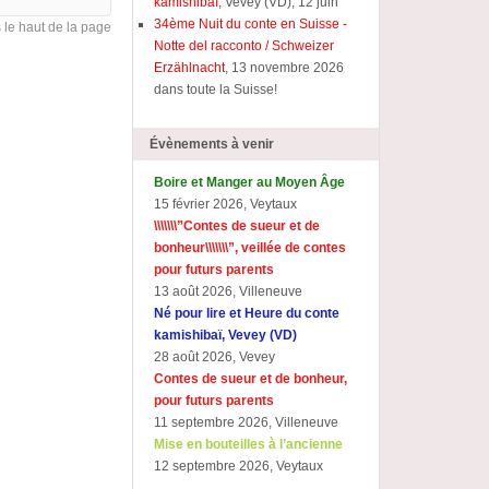
kamishibaï,
Vevey (VD), 12 juin
34ème Nuit du conte en Suisse -
s le haut de la page
Notte del racconto / Schweizer
Erzählnacht
, 13 novembre 2026
dans toute la Suisse!
Évènements à venir
Boire et Manger au Moyen Âge
15 février 2026, Veytaux
\\\\\\\”Contes de sueur et de
bonheur\\\\\\\”, veillée de contes
pour futurs parents
13 août 2026, Villeneuve
Né pour lire et Heure du conte
kamishibaï, Vevey (VD)
28 août 2026, Vevey
Contes de sueur et de bonheur,
pour futurs parents
11 septembre 2026, Villeneuve
Mise en bouteilles à l’ancienne
12 septembre 2026, Veytaux