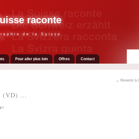
uisse raconte
raphie de la Suisse
ts
Pour aller plus loin
Offres
Contact
← Revenir à 
 (VD) ...
 !