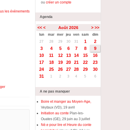
ou
créer un compte
tous les évènements
Agenda
<<
<
Août 2026
>
>>
lun
mar
mer
jeu
ven
sam
dim
1
2
27
28
29
30
31
3
4
5
6
7
8
9
10
11
12
13
14
15
16
17
18
19
20
21
22
23
24
25
26
27
28
29
30
31
1
2
3
4
5
6
ager
A ne pas manquer
Boire et manger au Moyen-Age,
Veytaux (VD), 19 avril
Initiation au conte
Plan-les-
Ouates (GE), 29 juin au 3 juillet
Né.e pour lire et Heure du conte