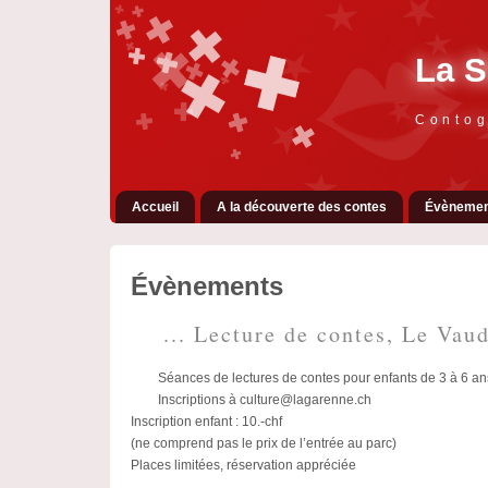
La S
Contog
Accueil
A la découverte des contes
Évènemen
Évènements
... Lecture de contes, Le Vaud
Séances de lectures de contes pour enfants de 3 à 6 ans
Inscriptions à culture@lagarenne.ch
Inscription enfant : 10.-chf
(ne comprend pas le prix de l’entrée au parc)
Places limitées, réservation appréciée