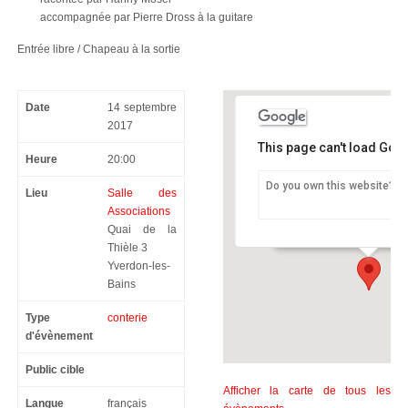
accompagnée par Pierre Dross à la guitare
Entrée libre / Chapeau à la sortie
Date
14 septembre
2017
This page can't load Goo
Heure
20:00
Do you own this website?
Lieu
Salle des
Salle des Associations
Associations
Quai de la Thièle 3 - Yver
Quai de la
Thièle 3
Yverdon-les-
Bains
Type
conterie
d'évènement
Public cible
Afficher la carte de tous les
Langue
français