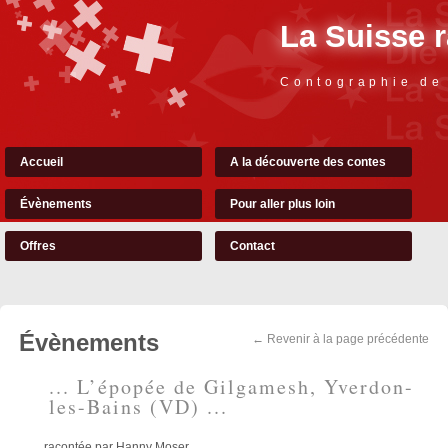
La Suisse 
Contographie de
Accueil
A la découverte des contes
Évènements
Pour aller plus loin
Offres
Contact
Évènements
← Revenir à la page précédente
... L’épopée de Gilgamesh, Yverdon-
les-Bains (VD) ...
racontée par Hanny Moser