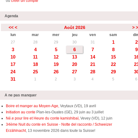
ou
créer un compte
Agenda
<<
<
Août 2026
>
lun
mar
mer
jeu
ven
sam
di
1
2
27
28
29
30
31
3
4
5
6
7
8
9
10
11
12
13
14
15
1
17
18
19
20
21
22
2
24
25
26
27
28
29
3
31
1
2
3
4
5
6
A ne pas manquer
Boire et manger au Moyen-Age,
Veytaux (VD), 19 avril
Initiation au conte
Plan-les-Ouates (GE), 29 juin au 3 juillet
Né.e pour lire et Heure du conte kamishibaï,
Vevey (VD), 12 juin
34ème Nuit du conte en Suisse - Notte del racconto / Schweizer
Erzählnacht
, 13 novembre 2026 dans toute la Suisse!