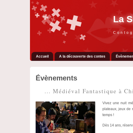
La S
Contog
Accueil
A la découverte des contes
Évènemen
Évènements
... Médiéval Fantastique à Chi
Vivez une nuit méd
plateaux, jeux de 
temps !
Dès 14 ans, réser