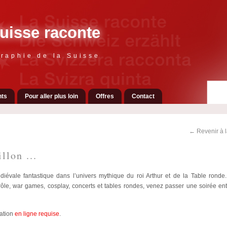
uisse raconte
raphie de la Suisse
ts
Pour aller plus loin
Offres
Contact
← Revenir à 
llon ...
iévale fantastique dans l’univers mythique du roi Arthur et de la Table ronde.
rôle, war games, cosplay, concerts et tables rondes, venez passer une soirée en
vation
en ligne requise
.