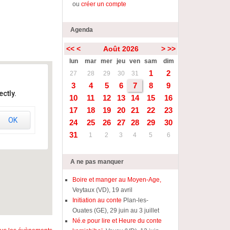
ou
créer un compte
Agenda
<<
<
Août 2026
>
>>
lun
mar
mer
jeu
ven
sam
dim
1
2
27
28
29
30
31
3
4
5
6
7
8
9
ctly.
10
11
12
13
14
15
16
17
18
19
20
21
22
23
OK
24
25
26
27
28
29
30
31
1
2
3
4
5
6
A ne pas manquer
Boire et manger au Moyen-Age,
Veytaux (VD), 19 avril
Initiation au conte
Plan-les-
Ouates (GE), 29 juin au 3 juillet
Né.e pour lire et Heure du conte