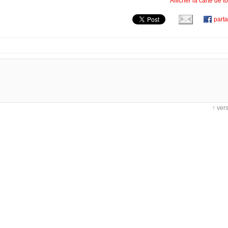
Afficher la carte de 
part
↑ ver