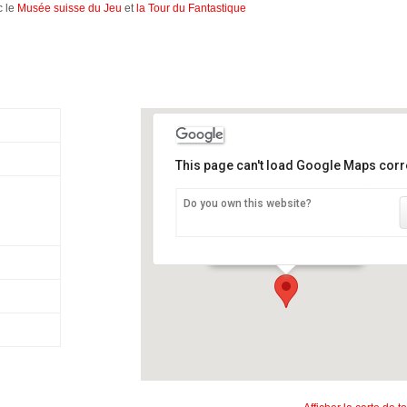
c le
Musée suisse du Jeu
et
la Tour du Fantastique
This page can't load Google Maps corre
Do you own this website?
Château de Chillon
Avenue de Chillon 21 - Veytaux