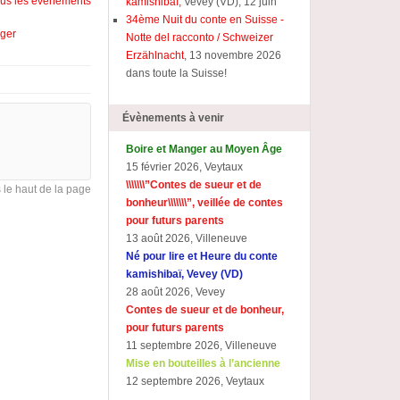
tous les évènements
kamishibaï,
Vevey (VD), 12 juin
34ème Nuit du conte en Suisse -
ager
Notte del racconto / Schweizer
Erzählnacht
, 13 novembre 2026
dans toute la Suisse!
Évènements à venir
Boire et Manger au Moyen Âge
15 février 2026, Veytaux
\\\\\\\”Contes de sueur et de
s le haut de la page
bonheur\\\\\\\”, veillée de contes
pour futurs parents
13 août 2026, Villeneuve
Né pour lire et Heure du conte
kamishibaï, Vevey (VD)
28 août 2026, Vevey
Contes de sueur et de bonheur,
pour futurs parents
11 septembre 2026, Villeneuve
Mise en bouteilles à l’ancienne
12 septembre 2026, Veytaux