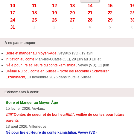
10
11
12
13
14
15
1
17
18
19
20
21
22
2
24
25
26
27
28
29
3
31
1
2
3
4
5
6
A ne pas manquer
Boire et manger au Moyen-Age,
Veytaux (VD), 19 avril
Initiation au conte
Plan-les-Ouates (GE), 29 juin au 3 juillet
Né.e pour lire et Heure du conte kamishibaï,
Vevey (VD), 12 juin
34ème Nuit du conte en Suisse - Notte del racconto / Schweizer
Erzählnacht
, 13 novembre 2026 dans toute la Suisse!
Évènements à venir
Boire et Manger au Moyen Âge
15 février 2026, Veytaux
\\\\\\\”Contes de sueur et de bonheur\\\\\\\”, veillée de contes pour futurs
parents
13 août 2026, Villeneuve
Né pour lire et Heure du conte kamishibaï, Vevey (VD)