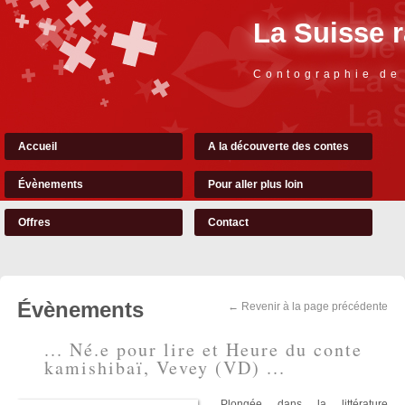
La Suisse 
Contographie de
Accueil
A la découverte des contes
Évènements
Pour aller plus loin
Offres
Contact
Évènements
← Revenir à la page précédente
... Né.e pour lire et Heure du conte
kamishibaï, Vevey (VD) ...
Plongée dans la littérature