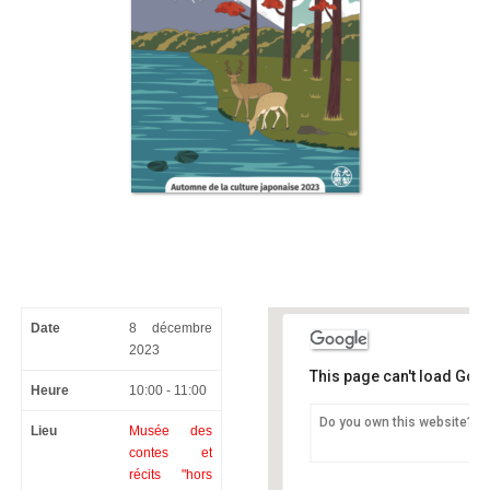
Date
8 décembre
2023
This page can't load Goo
Heure
10:00 - 11:00
Do you own this website?
Lieu
Musée des
Musée des contes et récits 
/ Maison de quartier Espace 
contes et
12 rue du Nord - Vevey
récits "hors