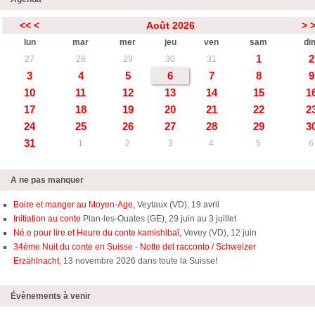
<<
<
Août 2026
>
lun
mar
mer
jeu
ven
sam
di
1
2
27
28
29
30
31
3
4
5
6
7
8
9
10
11
12
13
14
15
1
17
18
19
20
21
22
2
24
25
26
27
28
29
3
31
1
2
3
4
5
6
A ne pas manquer
Boire et manger au Moyen-Age,
Veytaux (VD), 19 avril
Initiation au conte
Plan-les-Ouates (GE), 29 juin au 3 juillet
Né.e pour lire et Heure du conte kamishibaï,
Vevey (VD), 12 juin
34ème Nuit du conte en Suisse - Notte del racconto / Schweizer
Erzählnacht
, 13 novembre 2026 dans toute la Suisse!
Évènements à venir