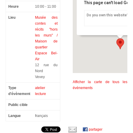
This page can't load Goo
Heure
10:00 - 11:00
Do you own this website?
Lieu
Musée des
Musée des contes et récits 
/ Maison de quartier Espace 
contes et
12 rue du Nord - Vevey
récits "hors
les murs" /
Maison de
quartier
Espace Bel-
Air
12 rue du
Nord
Vevey
Afficher la carte de tous les
Type
atelier
évènements
d'évènement
lecture
Public cible
Langue
français
partager