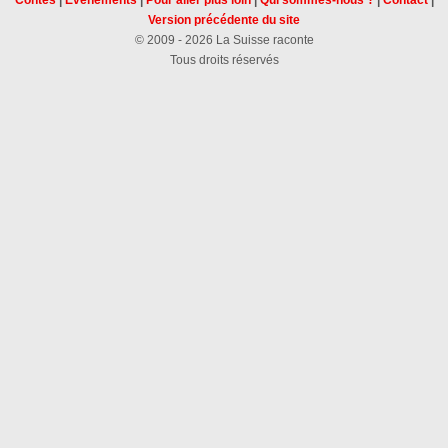
Contes
|
Évènements
|
Pour aller plus loin
|
Qui sommes-nous ?
|
Contact
|
Version précédente du site
© 2009 - 2026 La Suisse raconte
Tous droits réservés