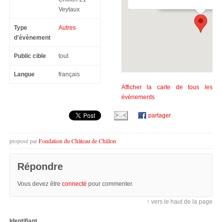
Veytaux
Type
Autres
d'évènement
Public cible
tout
Langue
français
Afficher la carte de tous les
évènements
partager
proposé par
Fondation du Château de Chillon
Répondre
Vous devez être
connecté
pour commenter.
↑ vers le haut de la page
Identifiant