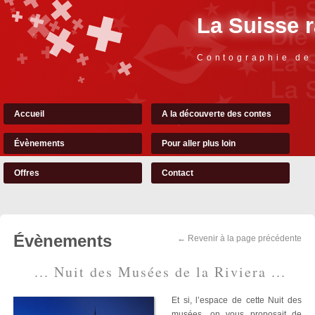
La Suisse 
Contographie de
Accueil
A la découverte des contes
Évènements
Pour aller plus loin
Offres
Contact
Évènements
← Revenir à la page précédente
... Nuit des Musées de la Riviera ...
Et si, l’espace de cette Nuit des
musées, on vous proposait de