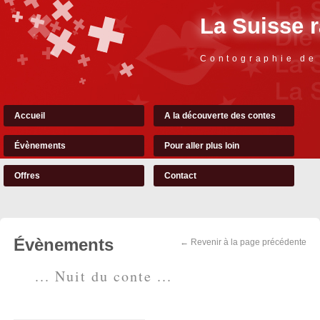
La Suisse 
Contographie de
Accueil
A la découverte des contes
Évènements
Pour aller plus loin
Offres
Contact
Évènements
← Revenir à la page précédente
... Nuit du conte ...