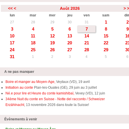
<<
<
Août 2026
>
lun
mar
mer
jeu
ven
sam
di
1
2
27
28
29
30
31
3
4
5
6
7
8
9
10
11
12
13
14
15
1
17
18
19
20
21
22
2
24
25
26
27
28
29
3
31
1
2
3
4
5
6
A ne pas manquer
Boire et manger au Moyen-Age,
Veytaux (VD), 19 avril
Initiation au conte
Plan-les-Ouates (GE), 29 juin au 3 juillet
Né.e pour lire et Heure du conte kamishibaï,
Vevey (VD), 12 juin
34ème Nuit du conte en Suisse - Notte del racconto / Schweizer
Erzählnacht
, 13 novembre 2026 dans toute la Suisse!
Évènements à venir