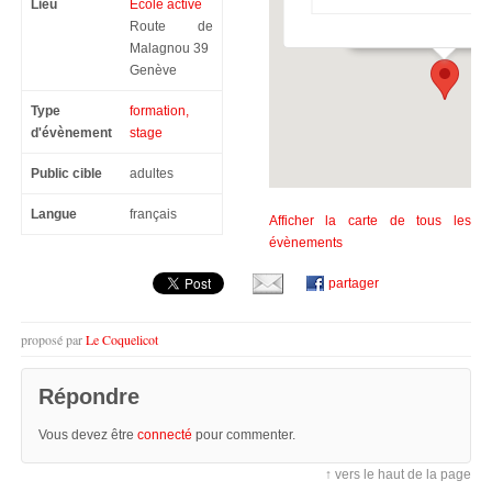
Ecole active
Lieu
Ecole active
Route de Malagnou 39 
Route de
Malagnou 39
Genève
Type
formation,
d'évènement
stage
Public cible
adultes
Langue
français
Afficher la carte de tous les
évènements
partager
proposé par
Le Coquelicot
Répondre
Vous devez être
connecté
pour commenter.
↑ vers le haut de la page