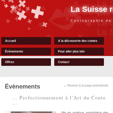
La Suisse 
Contographie de
Accueil
A la découverte des contes
Évènements
Pour aller plus loin
Offres
Contact
Évènements
← Revenir à la page précédente
... Perfectionnement à l’Art du Conte
...
Mis en pratique, exploitation des