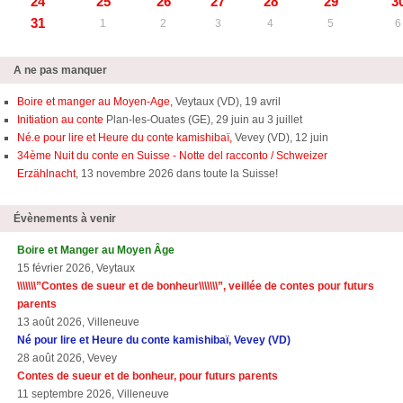
24
25
26
27
28
29
3
31
1
2
3
4
5
6
A ne pas manquer
Boire et manger au Moyen-Age,
Veytaux (VD), 19 avril
Initiation au conte
Plan-les-Ouates (GE), 29 juin au 3 juillet
Né.e pour lire et Heure du conte kamishibaï,
Vevey (VD), 12 juin
34ème Nuit du conte en Suisse - Notte del racconto / Schweizer
Erzählnacht
, 13 novembre 2026 dans toute la Suisse!
Évènements à venir
Boire et Manger au Moyen Âge
15 février 2026, Veytaux
\\\\\\\”Contes de sueur et de bonheur\\\\\\\”, veillée de contes pour futurs
parents
13 août 2026, Villeneuve
Né pour lire et Heure du conte kamishibaï, Vevey (VD)
28 août 2026, Vevey
Contes de sueur et de bonheur, pour futurs parents
11 septembre 2026, Villeneuve