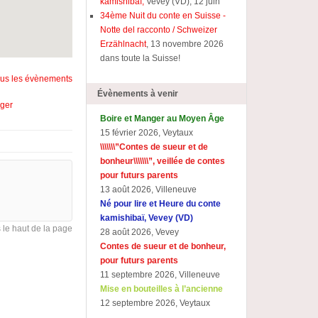
kamishibaï,
Vevey (VD), 12 juin
34ème Nuit du conte en Suisse -
Notte del racconto / Schweizer
Erzählnacht
, 13 novembre 2026
dans toute la Suisse!
tous les évènements
Évènements à venir
ager
Boire et Manger au Moyen Âge
15 février 2026, Veytaux
\\\\\\\”Contes de sueur et de
bonheur\\\\\\\”, veillée de contes
pour futurs parents
13 août 2026, Villeneuve
Né pour lire et Heure du conte
kamishibaï, Vevey (VD)
s le haut de la page
28 août 2026, Vevey
Contes de sueur et de bonheur,
pour futurs parents
11 septembre 2026, Villeneuve
Mise en bouteilles à l’ancienne
12 septembre 2026, Veytaux