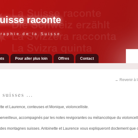
uisse raconte
raphie de la Suisse
ts
Pour aller plus loin
Offres
Contact
← Revenir à 
 suisses ...
tte et Laurence, conteuses et Monique, violoncelliste.
merveilleux, accompagnés par les notes revigorantes ou mélancolique du violoncell
n des montagnes suisses. Antoinette et Laurence vous expliqueront doctement que 