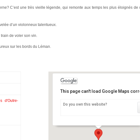
rne? C’est une très vieille légende, qui remonte aux temps les plus éloignés de no
velée d’un violonneux talentueux.
train de voler son vin.
oureux sur les bords du Léman.
This page can't load Google Maps corre
s d'Outre-
Do you own this website?
La Maison des contes et légendes d’Outre
Rhône
rue des Légendes - Dorénaz