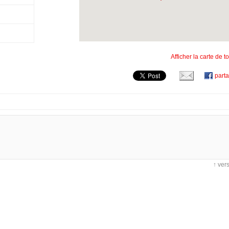
Afficher la carte de 
part
↑ ver