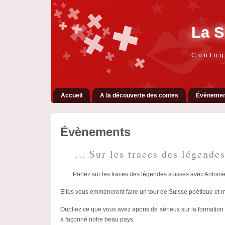
La S
Contog
Accueil
A la découverte des contes
Évènemen
Évènements
... Sur les traces des légendes
Partez sur les traces des légendes suisses avec Antoine
Elles vous emmèneront faire un tour de Suisse poétique et 
Oubliez ce que vous avez appris de sérieux sur la formatio
a façonné notre beau pays.