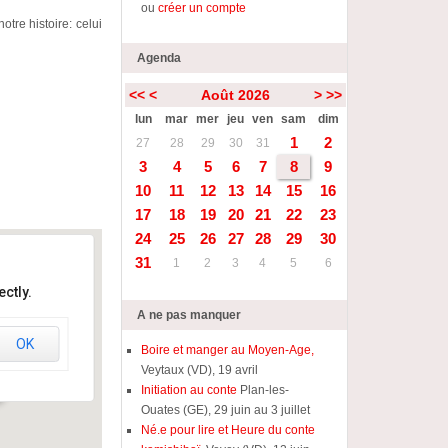
ou
créer un compte
tre histoire: celui
Agenda
<<
<
Août 2026
>
>>
lun
mar
mer
jeu
ven
sam
dim
1
2
27
28
29
30
31
3
4
5
6
7
8
9
10
11
12
13
14
15
16
17
18
19
20
21
22
23
24
25
26
27
28
29
30
31
1
2
3
4
5
6
ctly.
A ne pas manquer
OK
-
Boire et manger au Moyen-Age,
Veytaux (VD), 19 avril
Initiation au conte
Plan-les-
Ouates (GE), 29 juin au 3 juillet
Né.e pour lire et Heure du conte