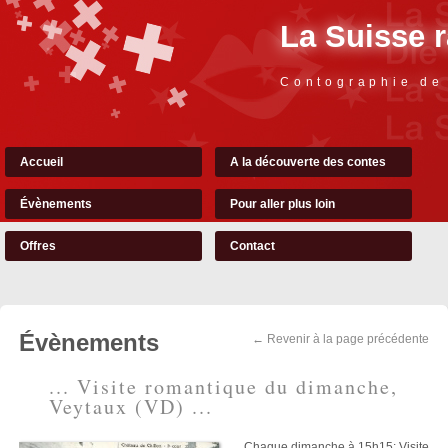
La Suisse 
Contographie de
Accueil
A la découverte des contes
Évènements
Pour aller plus loin
Offres
Contact
Évènements
← Revenir à la page précédente
... Visite romantique du dimanche,
Veytaux (VD) ...
Chaque dimanche à 15h15: Visite