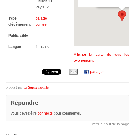
Chillon 21
Veytaux
Type
balade
d'évènement
contée
Public cible
Langue
français
Afficher la carte de tous les
évènements
partager
proposé par
La Suisse raconte
Répondre
Vous devez être
connecté
pour commenter.
↑ vers le haut de la page