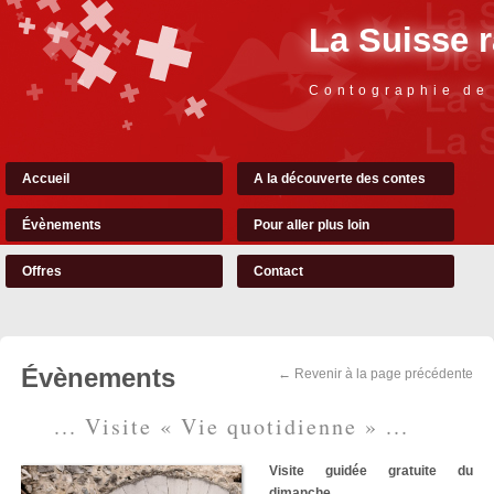
La Suisse 
Contographie de
Accueil
A la découverte des contes
Évènements
Pour aller plus loin
Offres
Contact
Évènements
← Revenir à la page précédente
... Visite « Vie quotidienne » ...
Visite guidée gratuite du
dimanche