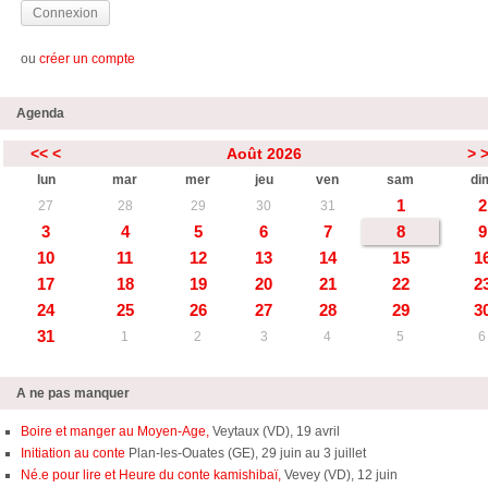
ou
créer un compte
Agenda
<<
<
Août 2026
>
lun
mar
mer
jeu
ven
sam
di
1
2
27
28
29
30
31
3
4
5
6
7
8
9
10
11
12
13
14
15
1
17
18
19
20
21
22
2
24
25
26
27
28
29
3
31
1
2
3
4
5
6
A ne pas manquer
Boire et manger au Moyen-Age,
Veytaux (VD), 19 avril
Initiation au conte
Plan-les-Ouates (GE), 29 juin au 3 juillet
Né.e pour lire et Heure du conte kamishibaï,
Vevey (VD), 12 juin