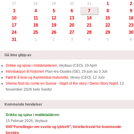
1
2
27
28
29
30
31
3
4
5
6
7
8
9
10
11
12
13
14
15
16
17
18
19
20
21
22
23
24
25
26
27
28
29
30
31
1
2
3
4
5
6
Gå ikke glipp av
Drikke og spise i middelalderen,
Veytaux (CEO), 19 April
Introduksjon til historien
Plan-les-Ouates (GE), 29 juin au 3 Juli
Født til å lese og Kamishibai historietid,
Vevey (CEO), 12 Juni
34ème Nuit du conte en Suisse - Night of the story / Swiss Story Night
, 13
November 2026 hele Sveits!
Kommende hendelser
Drikke og spise i middelalderen
15 Februar 2026, Veytaux
\\\\\\\”Fortellinger om svette og lykke\\\”, fortellerkveld for kommende
foreldre