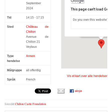
September
2024
This page can't load Goo
Tid
14:15 - 17:15
Do you own this website?
Château de Chillon
Sted
Château de
Avenue de Chillon 21 -
Chillon
Avenue de
Chillon 21
Veytaux
Type
Annen
hendelse
Målgruppe
all offentlig
Vis et kart over alle hendelser
Språk
French
aksje
foreslått
Chillon Castle Foundation