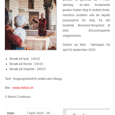
søndag, en·den kostymede
guiden frakter deg til slottets fortid.
Han/hun avslører alle de skjulte
passasjene for deg, fra det
berømte Bonivard-fengselet til
dets århundregamle
veggmalerier.
Datoer og tider : Søndager fra
april til september 2024
Besøk på tysk : 14h15
Besøk på fransk : 15h15
Besøk på engelsk : 16h15
Tarif : Inngangsbillett til slottet uten tillegg
Mer :
www.chillon.ch
© Marie Contreras
Dato
7 April 2024 - 29