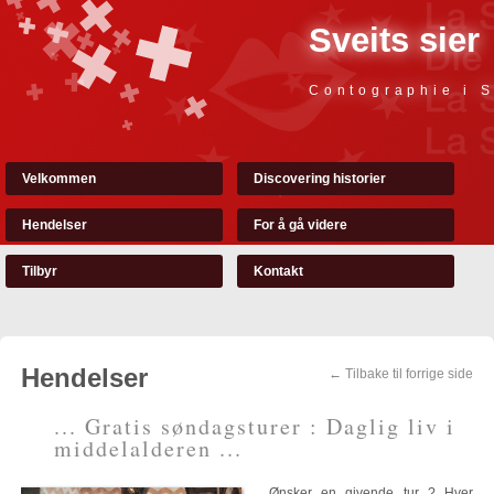
Sveits sier
Contographie i S
Velkommen
Discovering historier
Hendelser
For å gå videre
Tilbyr
Kontakt
Hendelser
← Tilbake til forrige side
... Gratis søndagsturer : Daglig liv i
middelalderen ...
Ønsker en givende tur ? Hver