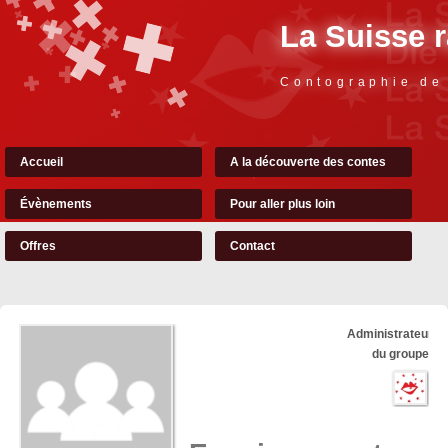
La Suisse 
Contographie de
Accueil
A la découverte des contes
Évènements
Pour aller plus loin
Offres
Contact
Administrateurs
du groupe