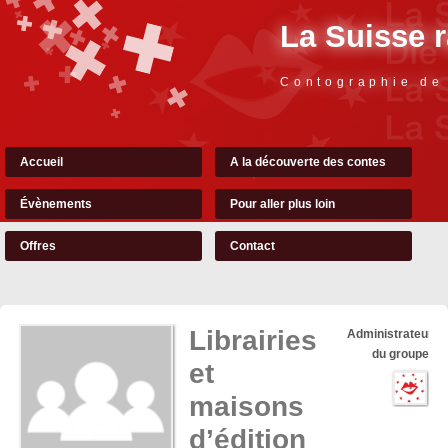
La Suisse 
Contographie de
Accueil
A la découverte des contes
Évènements
Pour aller plus loin
Offres
Contact
Librairies
Administrateurs
du groupe
et
maisons
d’édition