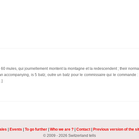
60 mules, qui journellement montent la montagne et la redescendent ; their norma
man accompanying, is 5 batz, outre un batz pour le commissaire qui le commande :
…]
ales
|
Events
|
To go further
|
Who we are ?
|
Contact
|
Previous version of the si
© 2009 - 2026 Switzerland tells