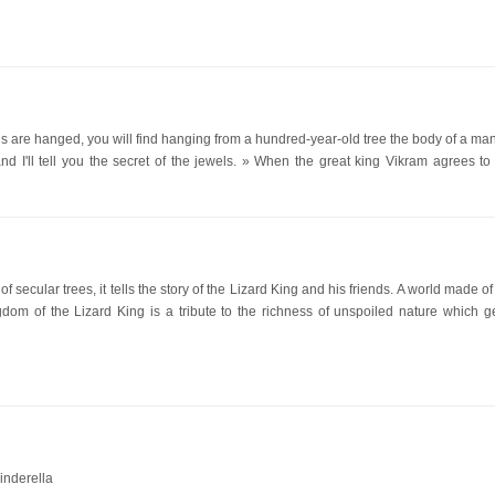
ls are hanged, you will find hanging from a hundred-year-old tree the body of a ma
d I'll tell you the secret of the jewels. » When the great king Vikram agrees to f
f secular trees, it tells the story of the Lizard King and his friends. A world made of 
ngdom of the Lizard King is a tribute to the richness of unspoiled nature which ge
inderella