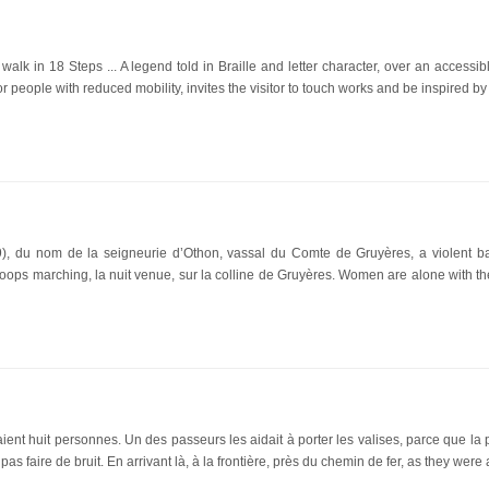
k in 18 Steps ... A legend told in Braille and letter character, over an accessibl
or people with reduced mobility, invites the visitor to touch works and be inspired by
), du nom de la seigneurie d’Othon, vassal du Comte de Gruyères, a violent b
oops marching, la nuit venue, sur la colline de Gruyères. Women are alone with the
aient huit personnes. Un des passeurs les aidait à porter les valises, parce que la pet
as faire de bruit. En arrivant là, à la frontière, près du chemin de fer, as they were