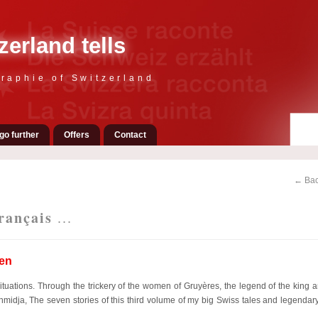
zerland tells
raphie of Switzerland
go further
Offers
Contact
← Bac
rançais
...
en
tuations. Through the trickery of the women of Gruyères, the legend of the king an
hmidja, The seven stories of this third volume of my big Swiss tales and legendary