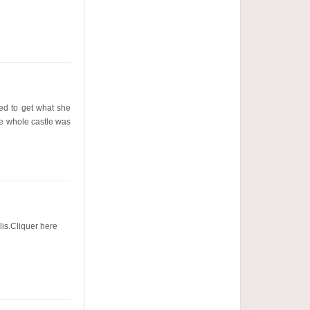
ed to get what she
he whole castle was
lis.Cliquer here