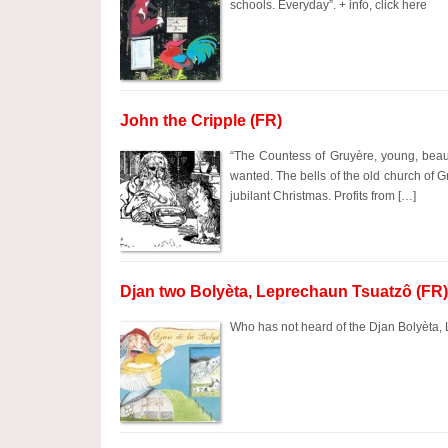
schools. Everyday”. + info, click here
John the Cripple (FR)
“The Countess of Gruyère, young, beau
wanted. The bells of the old church of
jubilant Christmas. Profits from […]
Djan two Bolyèta, Leprechaun Tsuatzô (FR)
Who has not heard of the Djan Bolyèta, 