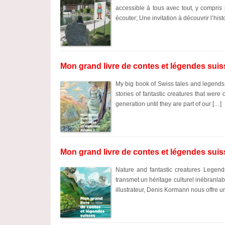
accessible à tous avec tout, y compris p
écouter; Une invitation à découvrir l’histo
Mon grand livre de contes et légendes suis
My big book of Swiss tales and legends B
stories of fantastic creatures that we
generation until they are part of our […]
Mon grand livre de contes et légendes sui
Nature and fantastic creatures Legend
transmet un héritage culturel inébranlabl
illustrateur, Denis Kormann nous offre u