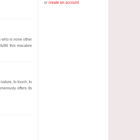
or
create an account
n who is none other
ulfill this macabre
nature, to touch, to
nerously offers its