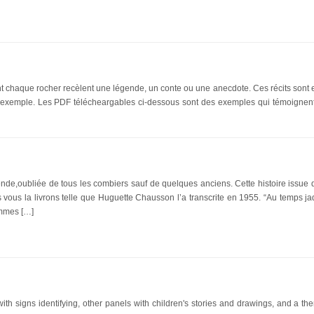
t chaque rocher recèlent une légende, un conte ou une anecdote. Ces récits sont 
r exemple. Les PDF télécheargables ci-dessous sont des exemples qui témoignent
ende,oubliée de tous les combiers sauf de quelques anciens. Cette histoire issue de
ous vous la livrons telle que Huguette Chausson l’a transcrite en 1955. “Au temps j
ommes […]
 with signs identifying, other panels with children's stories and drawings, and a th