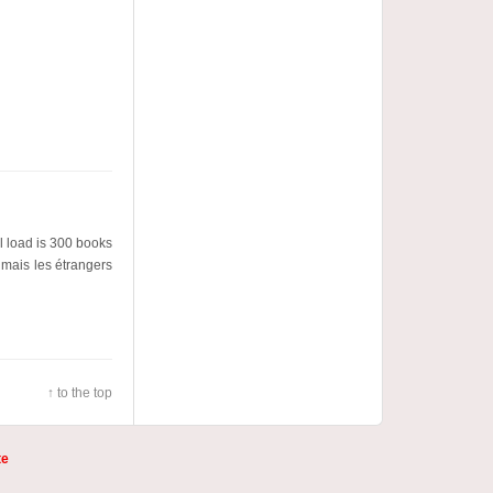
l load is 300 books
 mais les étrangers
↑ to the top
te