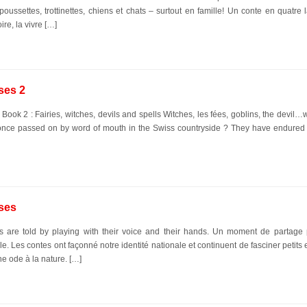
oussettes, trottinettes, chiens et chats – surtout en famille! Un conte en quatre l
ire, la vivre […]
ses 2
ook 2 : Fairies, witches, devils and spells Witches, les fées, goblins, the devil…w
re once passed on by word of mouth in the Swiss countryside ? They have endured
sses
s are told by playing with their voice and their hands. Un moment de partage
e. Les contes ont façonné notre identité nationale et continuent de fasciner petits 
ne ode à la nature. […]