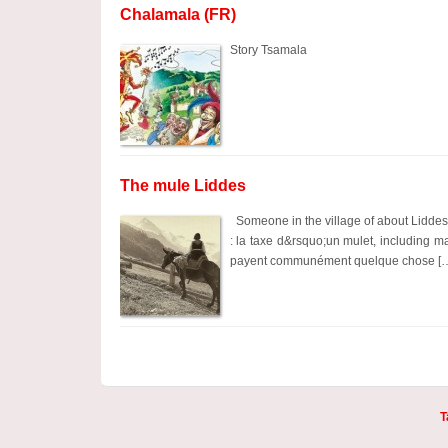
Chalamala (FR)
Story Tsamala
The mule Liddes
Someone in the village of about Liddes 
: la taxe d&rsquo;un mulet, including 
payent communément quelque chose [
T