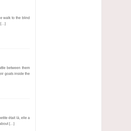
e walk to the blind
 […]
attle between them
ir goats inside the
ite était là, elle a
 about […]