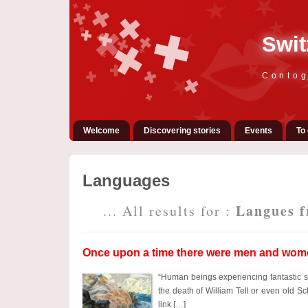
Swit
Contog
Welcome
Discovering stories
Events
To 
Languages
Langues f
... All results for :
Once upon a time there were men and wom
“Human beings experiencing fantastic si
the death of William Tell or even old Sc
link […]