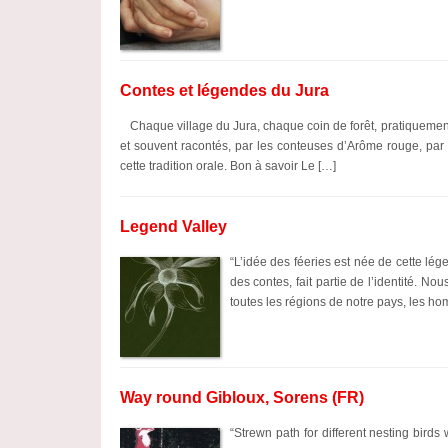
Contes et légendes du Jura
Chaque village du Jura, chaque coin de forêt, pratiquemen
et souvent racontés, par les conteuses d’Arôme rouge, pa
cette tradition orale. Bon à savoir Le […]
Legend Valley
“L’idée des féeries est née de cette lég
des contes, fait partie de l’identité. N
toutes les régions de notre pays, les h
Way round Gibloux, Sorens (FR)
“Strewn path for different nesting birds