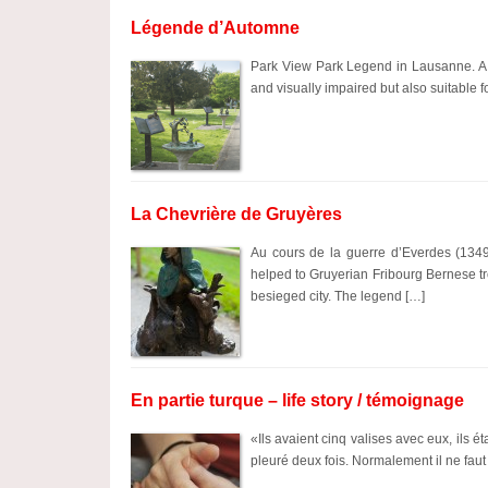
Légende d’Automne
Park View Park Legend in Lausanne. A wal
and visually impaired but also suitable f
La Chevrière de Gruyères
Au cours de la guerre d’Everdes (1349
helped to Gruyerian Fribourg Bernese tr
besieged city. The legend […]
En partie turque – life story / témoignage
«Ils avaient cinq valises avec eux, ils ét
pleuré deux fois. Normalement il ne faut p