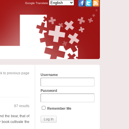
Google Translate
k to previous page
Username
Password
87 results
Remember Me
d the bear, that of
 book cultivate the