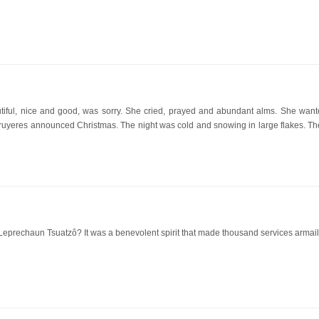
tiful, nice and good, was sorry. She cried, prayed and abundant alms. She want
 Gruyeres announced Christmas. The night was cold and snowing in large flakes. T
Leprechaun Tsuatzô? It was a benevolent spirit that made thousand services armail