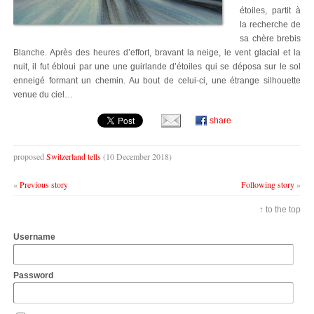
étoiles, partit à
la recherche de
sa chère brebis
Blanche. Après des heures d’effort, bravant la neige, le vent glacial et la
nuit, il fut ébloui par une une guirlande d’étoiles qui se déposa sur le sol
enneigé formant un chemin. Au bout de celui-ci, une étrange silhouette
venue du ciel…
share
proposed
Switzerland tells
(10 December 2018)
«
Previous story
Following story
»
↑ to the top
Username
Password