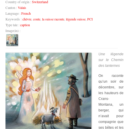
Country of origin :
Switzerland
Canton :
Valais
Language :
French
Keywords :
chèvre
,
conte
,
la suisse raconte
,
légende suisse
,
PCI
Type tale :
caption
Image(in) :
Une légende
sur le Chemin
des lanternes
On raconte
qu’un soir de
décembre, sur
les hauteurs de
Crans-
Montana, un
berger, qui
n’avait pour
compagnie que
ses bêtes et les