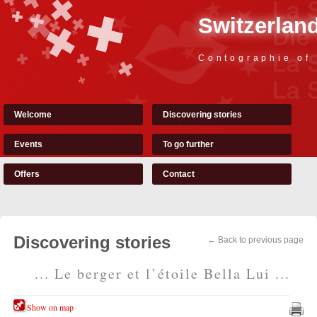
Switzerland
Contographie of
Welcome
Discovering stories
Events
To go further
Offers
Contact
Discovering stories
← Back to previous page
... Le berger et l’étoile Bella Lui ...
Show on map