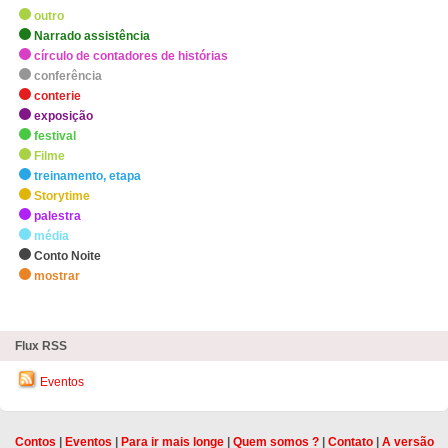
outro
Narrado assistência
círculo de contadores de histórias
conferência
conterie
exposição
festival
Filme
treinamento, etapa
Storytime
palestra
média
Conto Noite
mostrar
zHighlights
Flux RSS
Eventos
Contos
|
Eventos
|
Para ir mais longe
|
Quem somos ?
|
Contato
|
A versão