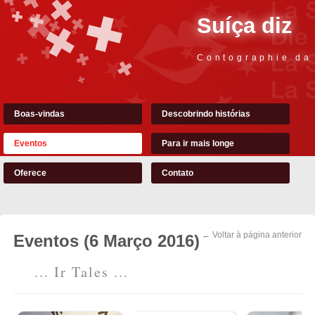
Suíça diz
Contographie da
Boas-vindas
Descobrindo histórias
Eventos
Para ir mais longe
Oferece
Contato
← Voltar à página anterior
Eventos (6 Março 2016)
... Ir Tales ...