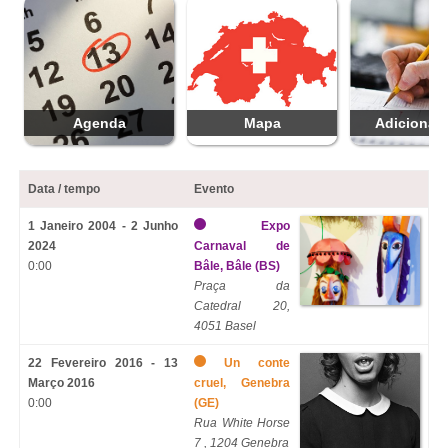
Agenda
Mapa
Adicionar 
Data / tempo
Evento
1 Janeiro 2004 - 2 Junho
Expo
2024
Carnaval de
0:00
Bâle, Bâle (BS)
Praça da
Catedral 20,
4051 Basel
22 Fevereiro 2016 - 13
Un conte
Março 2016
cruel, Genebra
0:00
(GE)
Rua White Horse
7 , 1204 Genebra