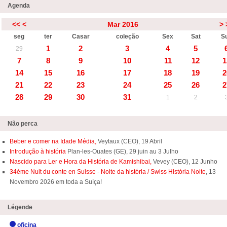
Agenda
<<
<
Mar 2016
>
seg
ter
Casar
coleção
Sex
Sat
S
1
2
3
4
5
29
7
8
9
10
11
12
1
14
15
16
17
18
19
2
21
22
23
24
25
26
2
28
29
30
31
1
2
Não perca
Beber e comer na Idade Média,
Veytaux (CEO), 19 Abril
Introdução à história
Plan-les-Ouates (GE), 29 juin au 3 Julho
Nascido para Ler e Hora da História de Kamishibai,
Vevey (CEO), 12 Junho
34ème Nuit du conte en Suisse - Noite da história / Swiss História Noite
, 13
Novembro 2026 em toda a Suíça!
Légende
oficina