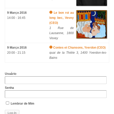
9 Março 2016
Le bon roi au
14:00 - 16:45
long bec, Vevey
(CEO)
1 Rue de
Lausanne, 1800
Vevey
9 Março 2016
Contes et Chansons, Yverdon (CEO)
20:00 - 21:15
quai de la Thièle 3, 1400 Yverdon-les-
Bains
Usuário
Senha
Lembrar de Mim