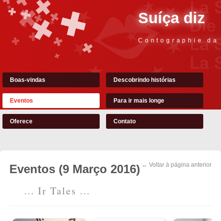
Suíça diz
Contographie da
Boas-vindas
Descobrindo histórias
Eventos
Para ir mais longe
Oferece
Contato
← Voltar à página anterior
Eventos (9 Março 2016)
... Ir Tales ...