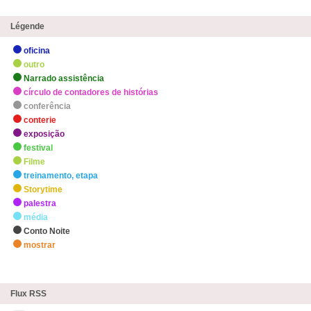
Légende
oficina
outro
Narrado assistência
círculo de contadores de histórias
conferência
conterie
exposição
festival
Filme
treinamento, etapa
Storytime
palestra
média
Conto Noite
mostrar
zHighlights
Flux RSS