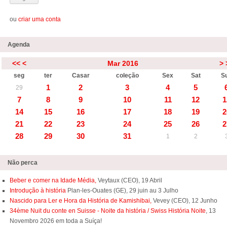
ou
criar uma conta
Agenda
<<
<
Mar 2016
>
seg
ter
Casar
coleção
Sex
Sat
S
1
2
3
4
5
29
7
8
9
10
11
12
1
14
15
16
17
18
19
2
21
22
23
24
25
26
2
28
29
30
31
1
2
Não perca
Beber e comer na Idade Média,
Veytaux (CEO), 19 Abril
Introdução à história
Plan-les-Ouates (GE), 29 juin au 3 Julho
Nascido para Ler e Hora da História de Kamishibai,
Vevey (CEO), 12 Junho
34ème Nuit du conte en Suisse - Noite da história / Swiss História Noite
, 13
Novembro 2026 em toda a Suíça!