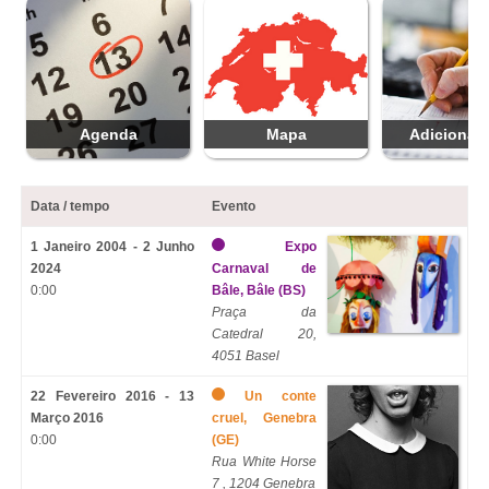
Agenda
Mapa
Adicionar 
Data / tempo
Evento
1 Janeiro 2004 - 2 Junho
Expo
2024
Carnaval de
0:00
Bâle, Bâle (BS)
Praça da
Catedral 20,
4051 Basel
22 Fevereiro 2016 - 13
Un conte
Março 2016
cruel, Genebra
0:00
(GE)
Rua White Horse
7 , 1204 Genebra