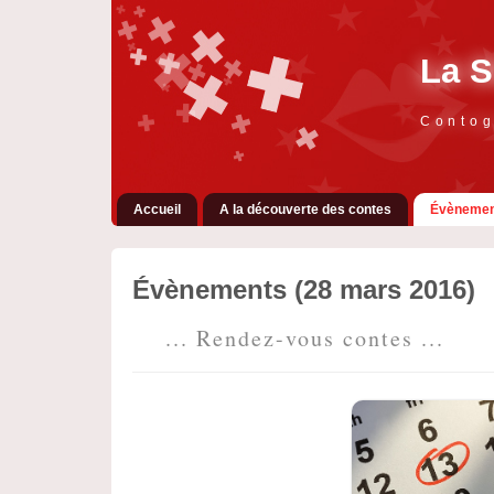
La S
Contog
Accueil
A la découverte des contes
Évènemen
Évènements (28 mars 2016)
... Rendez-vous contes ...