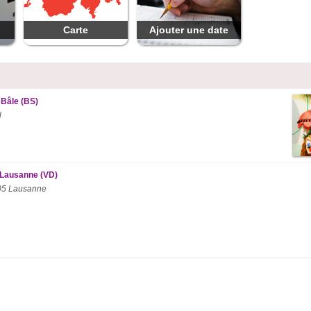
Carte
Ajouter une date
 Bâle (BS)
l
” Lausanne (VD)
005 Lausanne