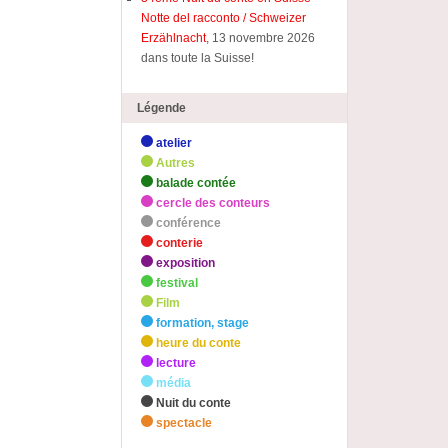
Notte del racconto / Schweizer
Erzählnacht
, 13 novembre 2026
dans toute la Suisse!
Légende
atelier
Autres
balade contée
cercle des conteurs
conférence
conterie
exposition
festival
Film
formation, stage
heure du conte
lecture
média
Nuit du conte
spectacle
zHighlights