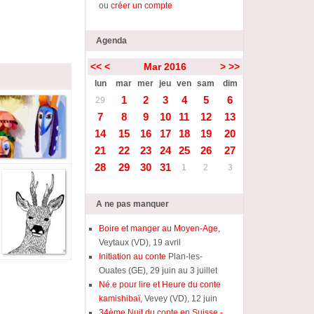
ou
créer un compte
Agenda
<<
<
Mar 2016
>
>>
lun
mar
mer
jeu
ven
sam
dim
1
2
3
4
5
6
29
7
8
9
10
11
12
13
14
15
16
17
18
19
20
21
22
23
24
25
26
27
28
29
30
31
1
2
3
A ne pas manquer
Boire et manger au Moyen-Age,
Veytaux (VD), 19 avril
Initiation au conte
Plan-les-
Ouates (GE), 29 juin au 3 juillet
Né.e pour lire et Heure du conte
kamishibaï,
Vevey (VD), 12 juin
34ème Nuit du conte en Suisse -