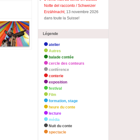
Notte del racconto / Schweizer
Erzählnacht
, 13 novembre 2026
dans toute la Suisse!
Légende
atelier
Autres
balade contée
cercle des conteurs
conférence
conterie
exposition
festival
Film
formation, stage
heure du conte
lecture
média
Nuit du conte
spectacle
zHighlights