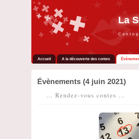
La S
Contog
Accueil
A la découverte des contes
Évènemen
Évènements (4 juin 2021)
... Rendez-vous contes ...