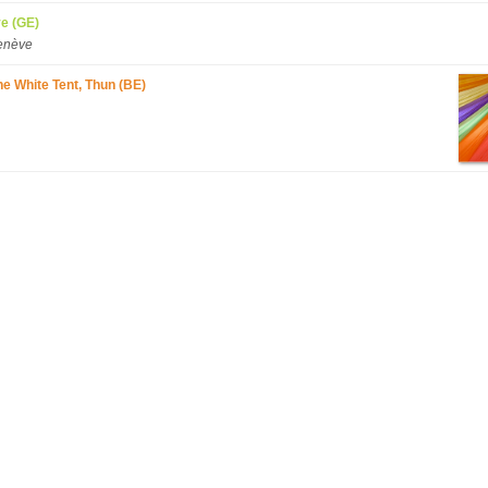
ve (GE)
enève
he White Tent, Thun (BE)