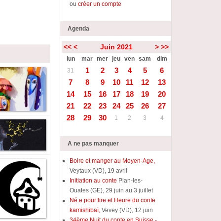
ou
créer un compte
Agenda
<<
<
Juin 2021
>
>>
lun
mar
mer
jeu
ven
sam
dim
1
2
3
4
5
6
31
7
8
9
10
11
12
13
14
15
16
17
18
19
20
21
22
23
24
25
26
27
28
29
30
1
2
3
4
A ne pas manquer
Boire et manger au Moyen-Age,
Veytaux (VD), 19 avril
Initiation au conte
Plan-les-
Ouates (GE), 29 juin au 3 juillet
Né.e pour lire et Heure du conte
kamishibaï,
Vevey (VD), 12 juin
34ème Nuit du conte en Suisse -