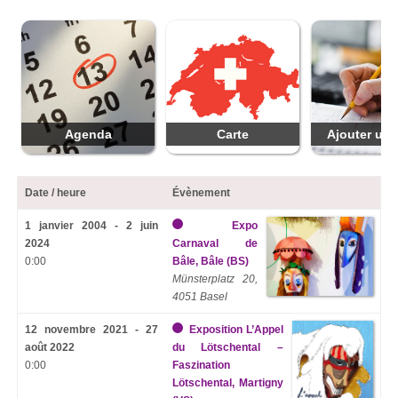
Agenda
Carte
Ajouter une
Date / heure
Évènement
1 janvier 2004 - 2 juin
Expo
2024
Carnaval de
0:00
Bâle, Bâle (BS)
Münsterplatz 20,
4051 Basel
12 novembre 2021 - 27
Exposition L’Appel
août 2022
du Lötschental –
0:00
Faszination
Lötschental, Martigny