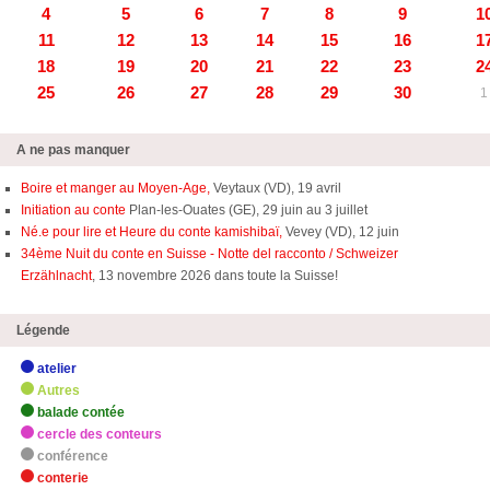
4
5
6
7
8
9
1
11
12
13
14
15
16
1
18
19
20
21
22
23
2
25
26
27
28
29
30
1
A ne pas manquer
Boire et manger au Moyen-Age,
Veytaux (VD), 19 avril
Initiation au conte
Plan-les-Ouates (GE), 29 juin au 3 juillet
Né.e pour lire et Heure du conte kamishibaï,
Vevey (VD), 12 juin
34ème Nuit du conte en Suisse - Notte del racconto / Schweizer
Erzählnacht
, 13 novembre 2026 dans toute la Suisse!
Légende
atelier
Autres
balade contée
cercle des conteurs
conférence
conterie