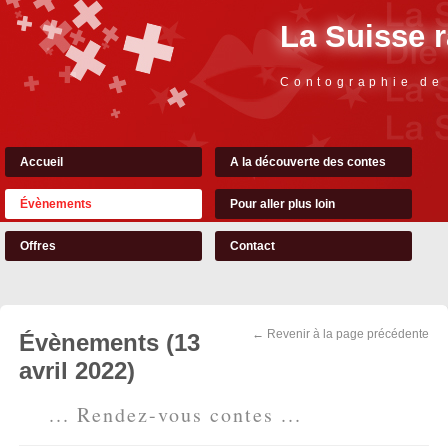
La Suisse 
Contographie de
Accueil
A la découverte des contes
Évènements
Pour aller plus loin
Offres
Contact
← Revenir à la page précédente
Évènements (13
avril 2022)
... Rendez-vous contes ...