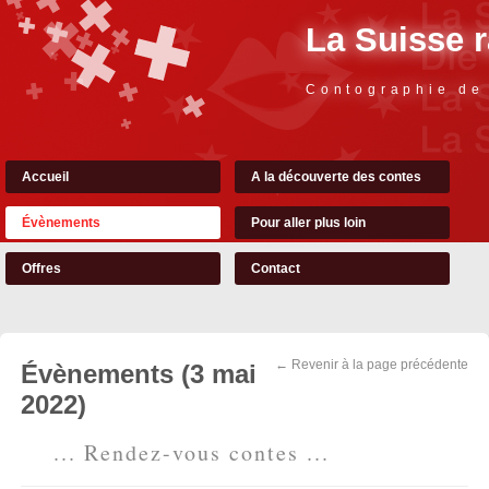
La Suisse 
Contographie de
Accueil
A la découverte des contes
Évènements
Pour aller plus loin
Offres
Contact
← Revenir à la page précédente
Évènements (3 mai
2022)
... Rendez-vous contes ...