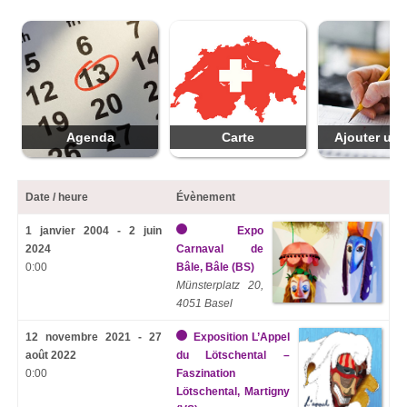
Agenda
Carte
Ajouter une
Date / heure
Évènement
1 janvier 2004 - 2 juin
Expo
2024
Carnaval de
0:00
Bâle, Bâle (BS)
Münsterplatz 20,
4051 Basel
12 novembre 2021 - 27
Exposition L’Appel
août 2022
du Lötschental –
0:00
Faszination
Lötschental, Martigny