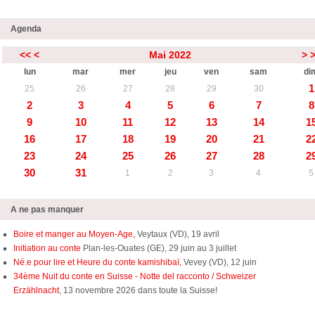
Agenda
<<
<
Mai 2022
>
lun
mar
mer
jeu
ven
sam
di
1
25
26
27
28
29
30
2
3
4
5
6
7
8
9
10
11
12
13
14
1
16
17
18
19
20
21
2
23
24
25
26
27
28
2
30
31
1
2
3
4
5
A ne pas manquer
Boire et manger au Moyen-Age,
Veytaux (VD), 19 avril
Initiation au conte
Plan-les-Ouates (GE), 29 juin au 3 juillet
Né.e pour lire et Heure du conte kamishibaï,
Vevey (VD), 12 juin
34ème Nuit du conte en Suisse - Notte del racconto / Schweizer
Erzählnacht
, 13 novembre 2026 dans toute la Suisse!