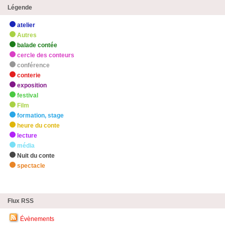
Légende
atelier
Autres
balade contée
cercle des conteurs
conférence
conterie
exposition
festival
Film
formation, stage
heure du conte
lecture
média
Nuit du conte
spectacle
zHighlights
Flux RSS
Évènements