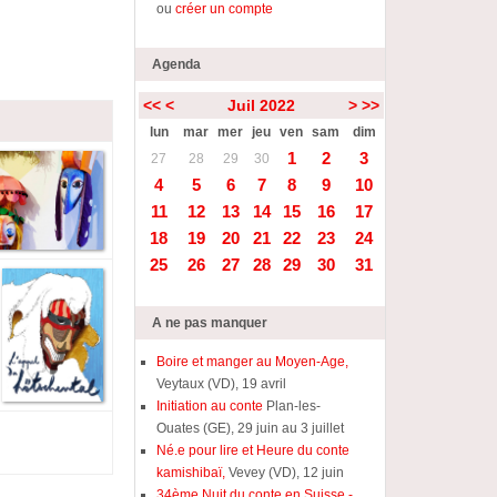
ou
créer un compte
Agenda
<<
<
Juil 2022
>
>>
lun
mar
mer
jeu
ven
sam
dim
1
2
3
27
28
29
30
4
5
6
7
8
9
10
11
12
13
14
15
16
17
18
19
20
21
22
23
24
25
26
27
28
29
30
31
A ne pas manquer
Boire et manger au Moyen-Age,
Veytaux (VD), 19 avril
Initiation au conte
Plan-les-
Ouates (GE), 29 juin au 3 juillet
Né.e pour lire et Heure du conte
kamishibaï,
Vevey (VD), 12 juin
34ème Nuit du conte en Suisse -