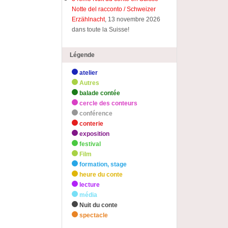
Notte del racconto / Schweizer
Erzählnacht
, 13 novembre 2026
dans toute la Suisse!
Légende
atelier
Autres
balade contée
cercle des conteurs
conférence
conterie
exposition
festival
Film
formation, stage
heure du conte
lecture
média
Nuit du conte
spectacle
zHighlights