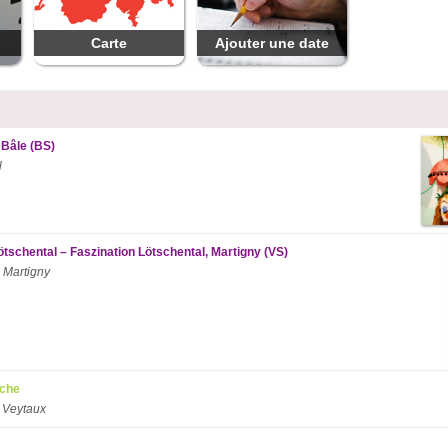
Carte
Ajouter une date
 Bâle (BS)
l
ötschental – Faszination Lötschental, Martigny (VS)
 Martigny
nche
 Veytaux