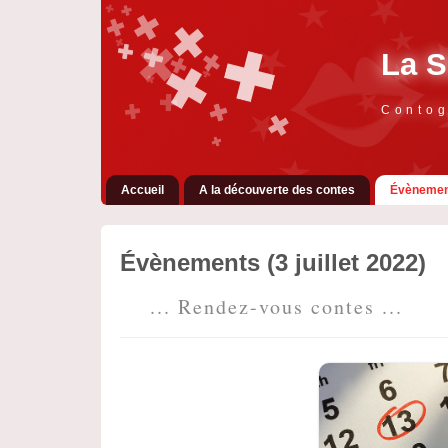
La S
Contog
Accueil
A la découverte des contes
Évènemen
Évènements (3 juillet 2022)
... Rendez-vous contes ...