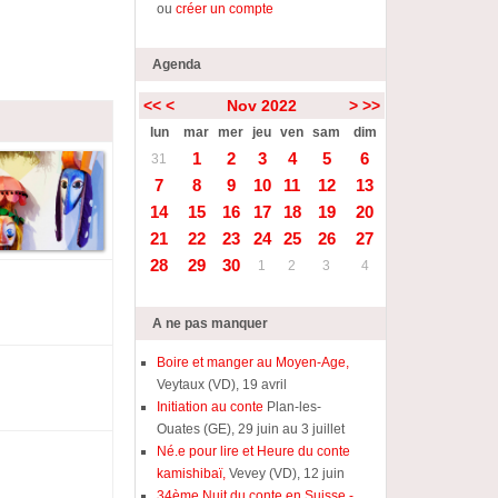
ou
créer un compte
Agenda
<<
<
Nov 2022
>
>>
lun
mar
mer
jeu
ven
sam
dim
1
2
3
4
5
6
31
7
8
9
10
11
12
13
14
15
16
17
18
19
20
21
22
23
24
25
26
27
28
29
30
1
2
3
4
A ne pas manquer
Boire et manger au Moyen-Age,
Veytaux (VD), 19 avril
Initiation au conte
Plan-les-
Ouates (GE), 29 juin au 3 juillet
Né.e pour lire et Heure du conte
kamishibaï,
Vevey (VD), 12 juin
34ème Nuit du conte en Suisse -