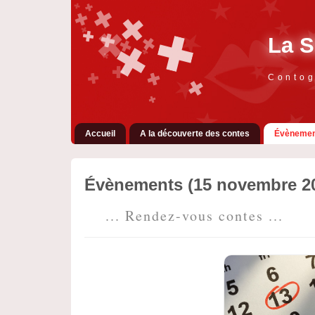
La S
Contog
Accueil
A la découverte des contes
Évènemen
Évènements (15 novembre 2
... Rendez-vous contes ...