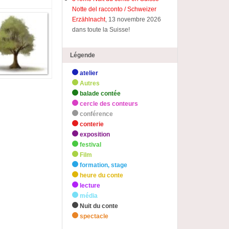
Notte del racconto / Schweizer
Erzählnacht
, 13 novembre 2026
dans toute la Suisse!
Légende
atelier
Autres
balade contée
cercle des conteurs
conférence
conterie
exposition
festival
Film
formation, stage
heure du conte
lecture
média
Nuit du conte
spectacle
zHighlights