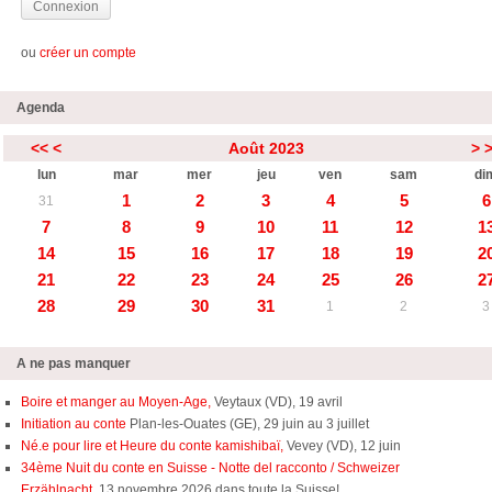
ou
créer un compte
Agenda
<<
<
Août 2023
>
lun
mar
mer
jeu
ven
sam
di
1
2
3
4
5
6
31
7
8
9
10
11
12
1
14
15
16
17
18
19
2
21
22
23
24
25
26
2
28
29
30
31
1
2
3
A ne pas manquer
Boire et manger au Moyen-Age,
Veytaux (VD), 19 avril
Initiation au conte
Plan-les-Ouates (GE), 29 juin au 3 juillet
Né.e pour lire et Heure du conte kamishibaï,
Vevey (VD), 12 juin
34ème Nuit du conte en Suisse - Notte del racconto / Schweizer
Erzählnacht
, 13 novembre 2026 dans toute la Suisse!