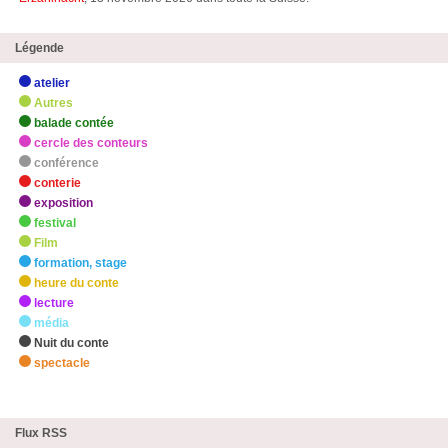
Légende
atelier
Autres
balade contée
cercle des conteurs
conférence
conterie
exposition
festival
Film
formation, stage
heure du conte
lecture
média
Nuit du conte
spectacle
zHighlights
Flux RSS