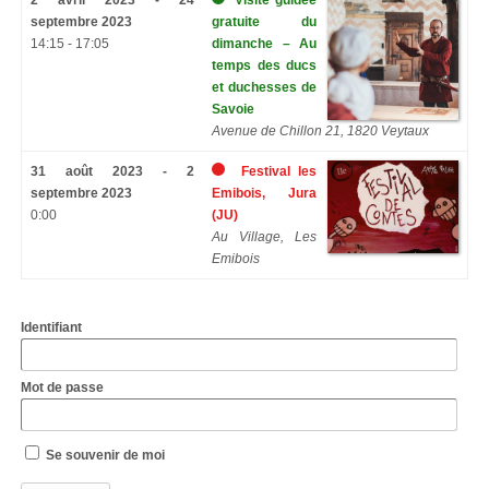
2 avril 2023 - 24
Visite guidée
septembre 2023
gratuite du
14:15 - 17:05
dimanche – Au
temps des ducs
et duchesses de
Savoie
Avenue de Chillon 21, 1820 Veytaux
31 août 2023 - 2
Festival les
septembre 2023
Emibois, Jura
0:00
(JU)
Au Village, Les
Emibois
Identifiant
Mot de passe
Se souvenir de moi