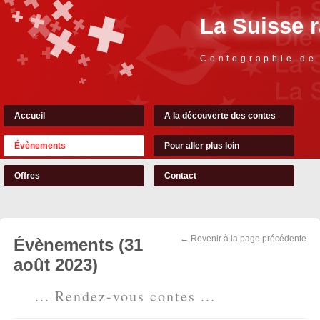
La Suisse 
Contographie de
Accueil
A la découverte des contes
Évènements
Pour aller plus loin
Offres
Contact
← Revenir à la page précédente
Évènements (31
août 2023)
... Rendez-vous contes ...