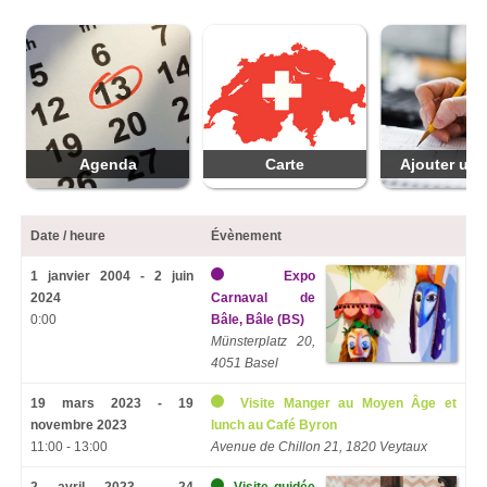
Agenda
Carte
Ajouter une
Date / heure
Évènement
1 janvier 2004 - 2 juin
Expo
2024
Carnaval de
0:00
Bâle, Bâle (BS)
Münsterplatz 20,
4051 Basel
19 mars 2023 - 19
Visite Manger au Moyen Âge et
novembre 2023
lunch au Café Byron
11:00 - 13:00
Avenue de Chillon 21, 1820 Veytaux