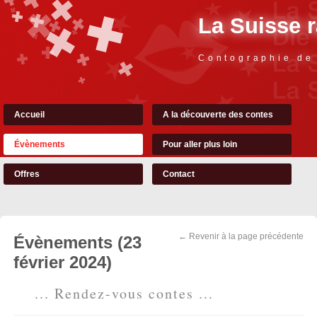
La Suisse 
Contographie de
Accueil
A la découverte des contes
Évènements
Pour aller plus loin
Offres
Contact
← Revenir à la page précédente
Évènements (23
février 2024)
... Rendez-vous contes ...