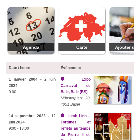
Agenda
Carte
Ajouter une
Date / heure
Évènement
1 janvier 2004 - 2 juin
Expo
2024
Carnaval de
0:00
Bâle, Bâle (BS)
Münsterplatz 20,
4051 Basel
14 septembre 2023 - 12
Leah Linh –
juin 2024
Fortunes et
9:00 - 18:00
reflets au temps
de Pierre II de