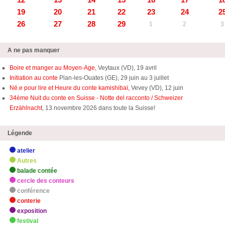
19
20
21
22
23
24
2
26
27
28
29
1
2
3
A ne pas manquer
Boire et manger au Moyen-Age,
Veytaux (VD), 19 avril
Initiation au conte
Plan-les-Ouates (GE), 29 juin au 3 juillet
Né.e pour lire et Heure du conte kamishibaï,
Vevey (VD), 12 juin
34ème Nuit du conte en Suisse - Notte del racconto / Schweizer
Erzählnacht
, 13 novembre 2026 dans toute la Suisse!
Légende
atelier
Autres
balade contée
cercle des conteurs
conférence
conterie
exposition
festival