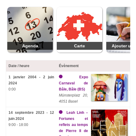
Agenda
Carte
Ajouter une
Date / heure
Évènement
1 janvier 2004 - 2 juin
Expo
2024
Carnaval de
0:00
Bâle, Bâle (BS)
Münsterplatz 20,
4051 Basel
14 septembre 2023 - 12
Leah Linh –
juin 2024
Fortunes et
9:00 - 18:00
reflets au temps
de Pierre II de