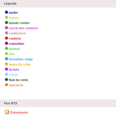
Légende
atelier
Autres
balade contée
cercle des conteurs
conférence
conterie
exposition
festival
Film
formation, stage
heure du conte
lecture
média
Nuit du conte
spectacle
zHighlights
Flux RSS
Évènements