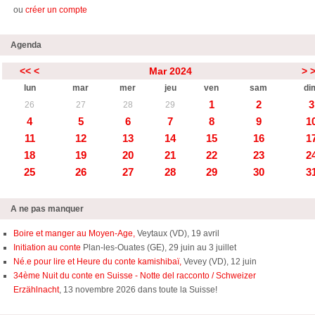
ou
créer un compte
Agenda
<<
<
Mar 2024
>
lun
mar
mer
jeu
ven
sam
di
1
2
3
26
27
28
29
4
5
6
7
8
9
1
11
12
13
14
15
16
1
18
19
20
21
22
23
2
25
26
27
28
29
30
3
A ne pas manquer
Boire et manger au Moyen-Age,
Veytaux (VD), 19 avril
Initiation au conte
Plan-les-Ouates (GE), 29 juin au 3 juillet
Né.e pour lire et Heure du conte kamishibaï,
Vevey (VD), 12 juin
34ème Nuit du conte en Suisse - Notte del racconto / Schweizer
Erzählnacht
, 13 novembre 2026 dans toute la Suisse!