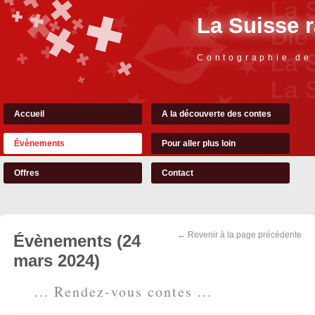
La Suisse 
Contographie de
Accueil
A la découverte des contes
Évènements
Pour aller plus loin
Offres
Contact
← Revenir à la page précédente
Évènements (24
mars 2024)
... Rendez-vous contes ...