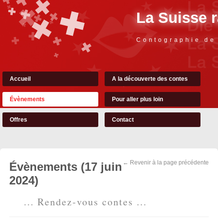
La Suisse 
Contographie de
Accueil
A la découverte des contes
Évènements
Pour aller plus loin
Offres
Contact
← Revenir à la page précédente
Évènements (17 juin
2024)
... Rendez-vous contes ...