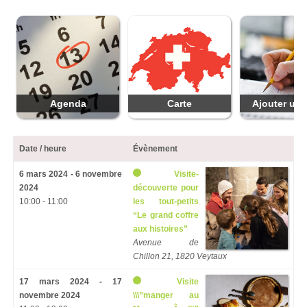
Agenda
Carte
Ajouter une
Date / heure
Évènement
6 mars 2024 - 6 novembre
Visite-
2024
découverte pour
10:00 - 11:00
les tout-petits
“Le grand coffre
aux histoires”
Avenue de
Chillon 21, 1820 Veytaux
17 mars 2024 - 17
Visite
novembre 2024
\\\”manger au