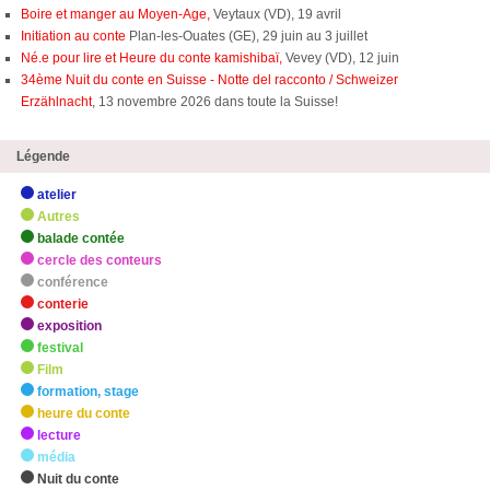
Boire et manger au Moyen-Age,
Veytaux (VD), 19 avril
Initiation au conte
Plan-les-Ouates (GE), 29 juin au 3 juillet
Né.e pour lire et Heure du conte kamishibaï,
Vevey (VD), 12 juin
34ème Nuit du conte en Suisse - Notte del racconto / Schweizer
Erzählnacht
, 13 novembre 2026 dans toute la Suisse!
Légende
atelier
Autres
balade contée
cercle des conteurs
conférence
conterie
exposition
festival
Film
formation, stage
heure du conte
lecture
média
Nuit du conte