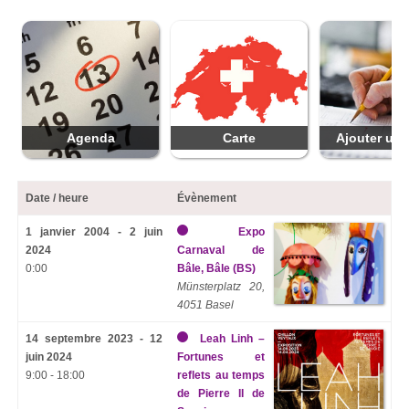
Agenda
Carte
Ajouter une
Date / heure
Évènement
1 janvier 2004 - 2 juin
Expo
2024
Carnaval de
0:00
Bâle, Bâle (BS)
Münsterplatz 20,
4051 Basel
14 septembre 2023 - 12
Leah Linh –
juin 2024
Fortunes et
9:00 - 18:00
reflets au temps
de Pierre II de