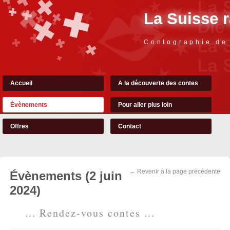
La Suisse 
Contographie de
Accueil
A la découverte des contes
Évènements
Pour aller plus loin
Offres
Contact
← Revenir à la page précédente
Évènements (2 juin
2024)
... Rendez-vous contes ...