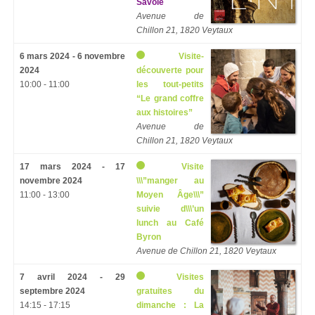
Savoie
Avenue de
Chillon 21, 1820 Veytaux
6 mars 2024 - 6 novembre
Visite-
2024
découverte pour
10:00 - 11:00
les tout-petits
“Le grand coffre
aux histoires”
Avenue de
Chillon 21, 1820 Veytaux
17 mars 2024 - 17
Visite
novembre 2024
\\\”manger au
11:00 - 13:00
Moyen Âge\\\”
suivie d\\\’un
lunch au Café
Byron
Avenue de Chillon 21, 1820 Veytaux
7 avril 2024 - 29
Visites
septembre 2024
gratuites du
14:15 - 17:15
dimanche : La