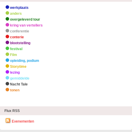
werkplaats
anders
overgeleverd tour
kring van vertellers
conferentie
conterie
blootstelling
festival
Film
opleiding, podium
Storytime
lezing
gemiddelde
Nacht Tale
tonen
zHighlights
Flux RSS
Evenementen