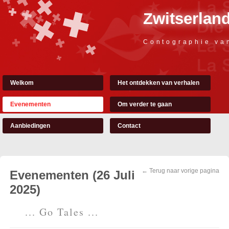
Zwitserland
Contographie va
Welkom
Het ontdekken van verhalen
Evenementen
Om verder te gaan
Aanbiedingen
Contact
← Terug naar vorige pagina
Evenementen (26 Juli
2025)
... Go Tales ...