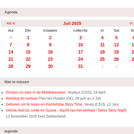
Agenda
<<
<
Juli 2025
>
ma
Din
trouwen
collectie
vr
Sat
S
1
2
3
4
5
30
7
8
9
10
11
12
1
14
15
16
17
18
19
2
21
22
23
24
25
26
2
28
29
30
31
1
2
Niet te missen
Drinken en eten in de Middeleeuwen,
Veytaux (CEO), 19 April
Inleiding tot verhaal
Plan-les-Ouates (GE), 29 juin au 3 Juli
Geboren om te lezen en Kamishibai Story Time,
Vevey (CEO), 12 Juni
34ème Nuit du conte en Suisse - Nacht van het verhaal / Swiss Story Night
,
13 November 2026 heel Zwitserland!
legende