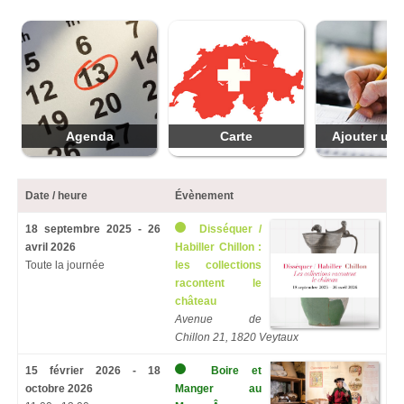
Agenda
Carte
Ajouter une
Date / heure
Évènement
18 septembre 2025 - 26
Disséquer /
avril 2026
Habiller Chillon :
Toute la journée
les collections
racontent le
château
Avenue de
Chillon 21, 1820 Veytaux
15 février 2026 - 18
Boire et
octobre 2026
Manger au