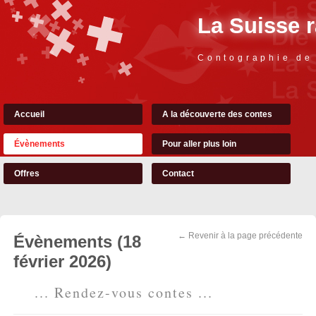
La Suisse 
Contographie de
Accueil
A la découverte des contes
Évènements
Pour aller plus loin
Offres
Contact
← Revenir à la page précédente
Évènements (18
février 2026)
... Rendez-vous contes ...