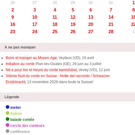
1
26
27
28
29
30
31
2
3
4
5
6
7
8
9
10
11
12
13
14
1
16
17
18
19
20
21
2
23
24
25
26
27
28
1
A ne pas manquer
Boire et manger au Moyen-Age,
Veytaux (VD), 19 avril
Initiation au conte
Plan-les-Ouates (GE), 29 juin au 3 juillet
Né.e pour lire et Heure du conte kamishibaï,
Vevey (VD), 12 juin
34ème Nuit du conte en Suisse - Notte del racconto / Schweizer
Erzählnacht
, 13 novembre 2026 dans toute la Suisse!
Légende
atelier
Autres
balade contée
cercle des conteurs
conférence